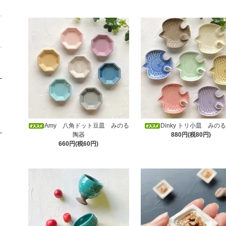
Amy 八角ドット豆皿 みのる
Dinky トリ小皿 みの
陶器
880円(税80円)
660円(税60円)