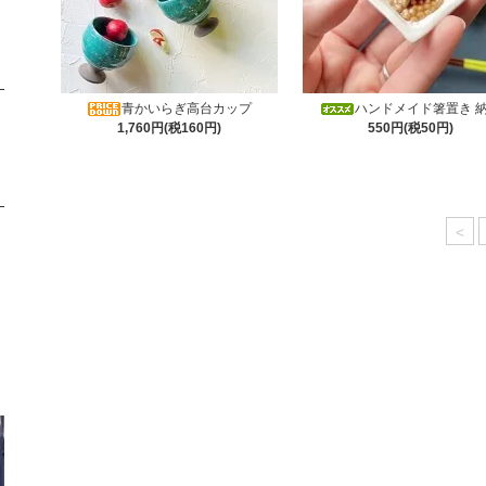
青かいらぎ高台カップ
ハンドメイド箸置き 
1,760円(税160円)
550円(税50円)
<