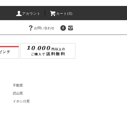
アカウント
カート(
0
)
お問い合わせ
不動窯
武山窯
イホシロ窯