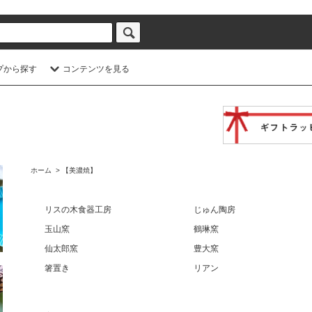
プから探す
コンテンツを見る
ホーム
>
【美濃焼】
リスの木食器工房
じゅん陶房
玉山窯
鶴琳窯
仙太郎窯
豊大窯
箸置き
リアン