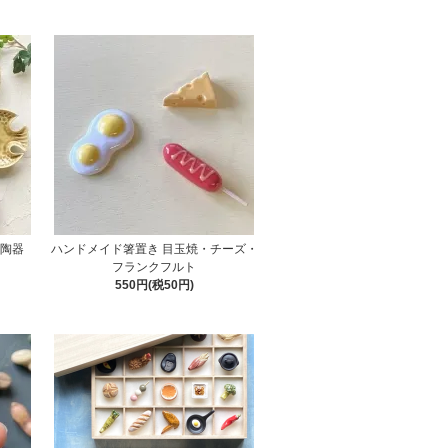
る陶器
ハンドメイド箸置き 目玉焼・チーズ・
フランクフルト
550円(税50円)