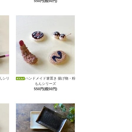
550円(税50円)
んシリ
ハンドメイド箸置き 揚げ物・粉
もんシリーズ
550円(税50円)