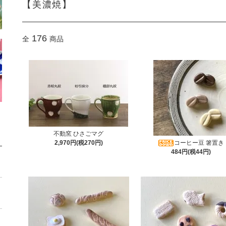
【美濃焼】
176
全
商品
不動窯 ひさごマグ
2,970円(税270円)
コーヒー豆 箸置き
484円(税44円)