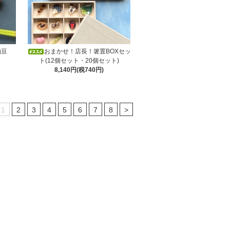
納豆
おまかせ！店長！箸置BOXセッ
ト(12個セット・20個セット)
8,140円(税740円)
1
2
3
4
5
6
7
8
>