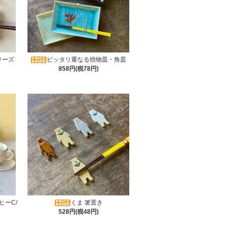
リーズ
ピッタリ重なる焼物皿・角皿
858円(税78円)
ヒーC/
くま 箸置き
528円(税48円)