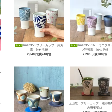
smart350 フリーカップ 翔芳
smart350 1/2 ミニフ
窯 波佐見焼
プ翔芳窯 波佐見焼
2,640円(税240円)
2,200円(税200円)
玉山窯 フリーカップ 織部葡萄
志野葡萄紋