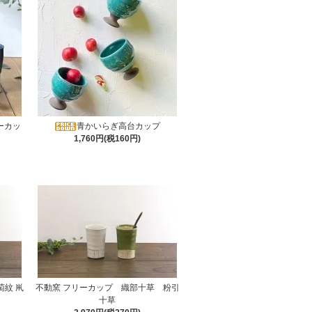
リーカッ
青かいらぎ高台カップ
1,760円(税160円)
紋 鼡
不動窯 フリーカップ 織部十草 粉引
十草