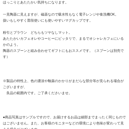
ほっこりとあたたかい気持ちになります。
一見陶器に見えますが、磁器なので吸水性もなく電子レンジや食洗機OK。
扱いもしやすく普段使いにも使いやすいマグカップです。
粉引とブラウン どちらもツヤなしマット。
あたたかいカフェオレやコーヒーにピッタリで、まるでオシャレカフェにいる
かのよう。
陶器のスプーンと組み合わせてギフトにもおススメです。（スプーンは別売で
す）
※製品の特性上、色の濃淡や釉薬のかかりがまだらな部分等が見られる場合が
ございますが、
良品の範囲内です。ご了承くださいませ。
●商品写真はサンプルですので、お届けするお品は細部までまったく同じもので
はございません。また、お客様のモニターなどの環境により色味が変わって見