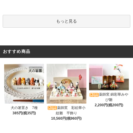
もっと見る
おすすめ商品
薬師窯 錦彩華みや
び雛
2,200円(税200円)
薬師窯 彩絵華小
犬の箸置き 7種
紋雛 平飾り
385円(税35円)
10,560円(税960円)