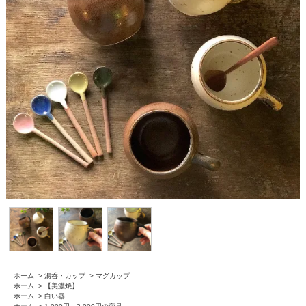
ホーム
>
湯呑・カップ
>
マグカップ
ホーム
>
【美濃焼】
ホーム
>
白い器