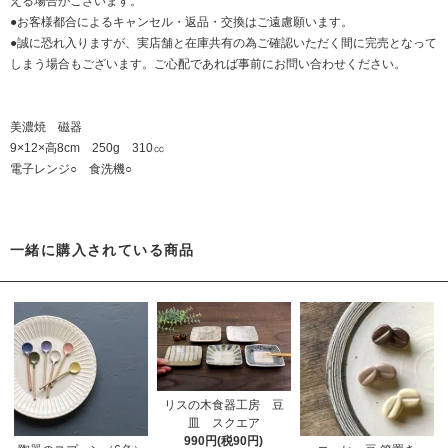
える場合がございます。
●お客様都合によるキャンセル・返品・交換はご遠慮願います。
●誠に恐れ入りますが、実店舗と在庫共有の為ご確認いただく間に完売となって
しまう場合もございます。ご心配であれば事前にお問い合わせください。
美濃焼 磁器
9×12×高8cm 250g 310㏄
電子レンジ○ 食洗機○
一緒に購入されている商品
リスの木食器工房 豆
皿 スクエア
990円(税90円)