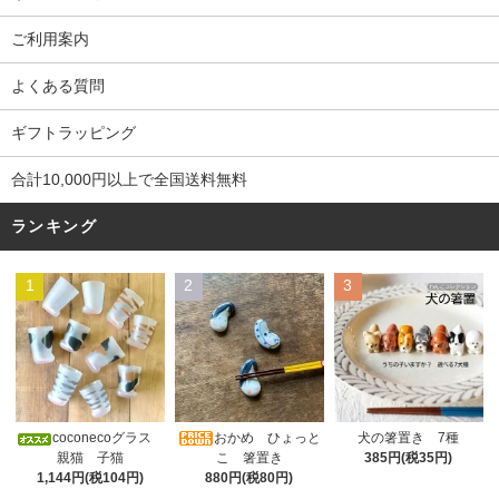
ご利用案内
よくある質問
ギフトラッピング
合計10,000円以上で全国送料無料
ランキング
1
2
3
おかめ ひょっと
coconecoグラス
犬の箸置き 7種
こ 箸置き
親猫 子猫
385円(税35円)
880円(税80円)
1,144円(税104円)