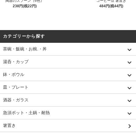
陶器のスプーン（6色）
コーヒー豆 箸置き
238円(税22円)
484円(税44円)
カテゴリーから探す
茶碗・飯碗・お椀.・丼
湯呑・カップ
鉢・ボウル
皿・プレート
酒器・ガラス
急須ポット・土鍋・耐熱
箸置き