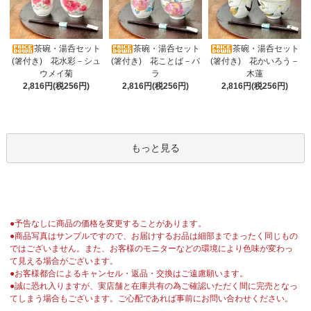
茶碗・湯呑セット
茶碗・湯呑セット
茶碗・湯呑セット
(箸付き) 花水彩－シュ
(箸付き) 花ことば－バ
(箸付き) 花かいろう－
ウメイ菊
ラ
木蓮
2,816円(税256円)
2,816円(税256円)
2,816円(税256円)
もっと見る
●予告なしに商品の価格を変更することがあります。
●商品写真はサンプルですので、お届けするお品は細部までまったく同じもの
ではございません。また、お客様のモニターなどの環境により色味が変わっ
て見える場合がございます。
●お客様都合によるキャンセル・返品・交換はご遠慮願います。
●誠に恐れ入りますが、実店舗と在庫共有の為ご確認いただく間に完売となっ
てしまう場合もございます。ご心配であれば事前にお問い合わせください。