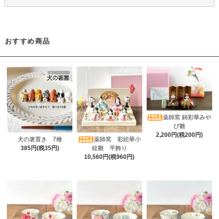
おすすめ商品
薬師窯 錦彩華みや
び雛
2,200円(税200円)
犬の箸置き 7種
薬師窯 彩絵華小
385円(税35円)
紋雛 平飾り
10,560円(税960円)