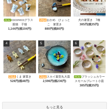
coconecoグラス
おかめ ひょっと
犬の箸置き 7種
親猫 子猫
こ 箸置き
385円(税35円)
1,144円(税104円)
880円(税80円)
4
5
6
くま 箸置き
スカイ葉型丸大皿
ブラッシュカラー
528円(税48円)
2,596円(税236円)
スモールプレート小皿
385円(税35円)
もっと見る