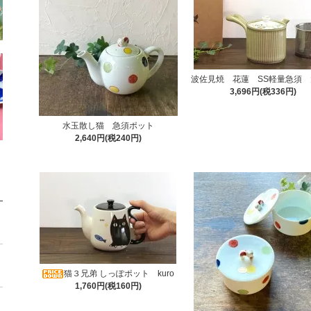
波佐見焼 花蓮 SS軽量急須
3,696円(税336円)
水玉散し猫 急須ポット
2,640円(税240円)
猫３兄弟 しっぽポット kuro
1,760円(税160円)