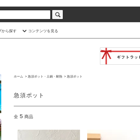
プから探す
コンテンツを見る
ホーム
>
急須ポット・土鍋・耐熱
>
急須ポット
急須ポット
5
全
商品