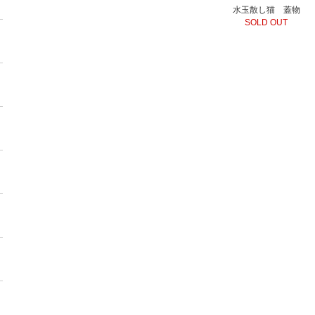
水玉散し猫 蓋物
SOLD OUT