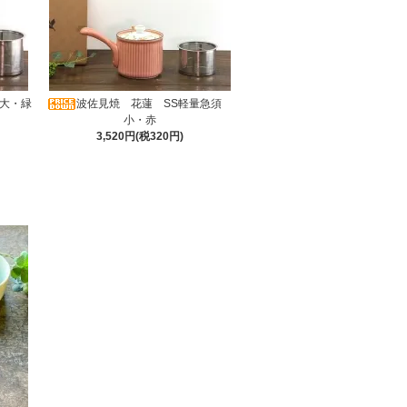
 大・緑
波佐見焼 花蓮 SS軽量急須
小・赤
3,520円(税320円)