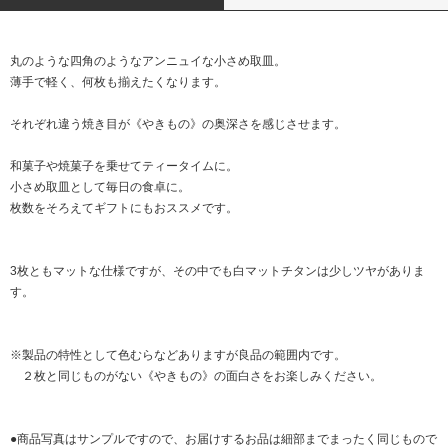
丸のような四角のようなアンニュイな小さめ取皿。
薄手で軽く、何枚も揃えたくなります。
それぞれ違う焼き目が《やきもの》の奥深さを感じさせます。
和菓子や焼菓子を乗せてティータイムに。
小さめ取皿として毎日の食卓に。
枚数をそろえてギフトにもおススメです。
3枚ともマットな仕様ですが、その中でも白マットチタンは少しツヤがありま
す。
※製品の特性として色むらなどありますが良品の範囲内です。
２枚と同じものがない《やきもの》の面白さをお楽しみください。
●商品写真はサンプルですので、お届けするお品は細部までまったく同じもので