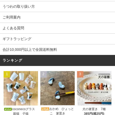
うつわの取り扱い方
ご利用案内
よくある質問
ギフトラッピング
合計10,000円以上で全国送料無料
ランキング
1
2
3
おかめ ひょっと
coconecoグラス
犬の箸置き 7種
こ 箸置き
親猫 子猫
385円(税35円)