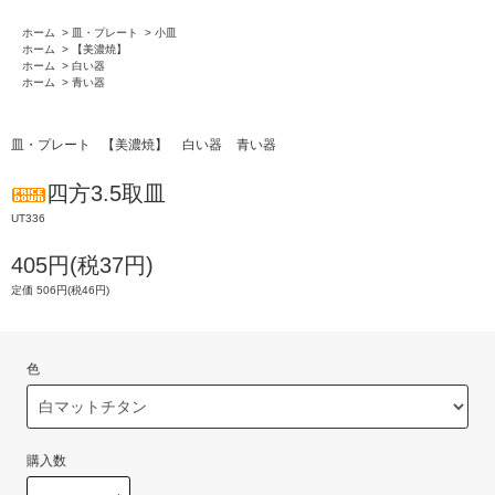
ホーム
>
皿・プレート
>
小皿
ホーム
>
【美濃焼】
ホーム
>
白い器
ホーム
>
青い器
皿・プレート
【美濃焼】
白い器
青い器
四方3.5取皿
UT336
405円(税37円)
定価 506円(税46円)
色
購入数