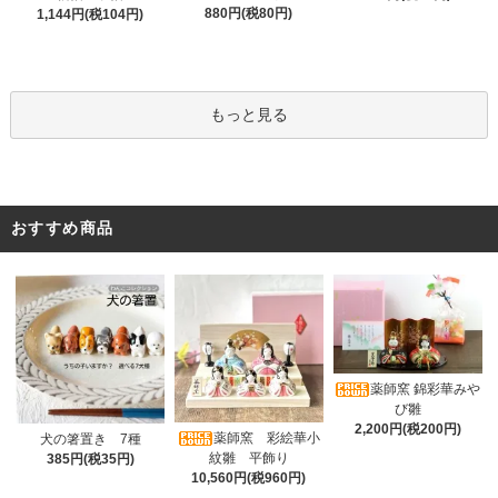
880円(税80円)
1,144円(税104円)
もっと見る
おすすめ商品
薬師窯 錦彩華みや
び雛
2,200円(税200円)
薬師窯 彩絵華小
犬の箸置き 7種
紋雛 平飾り
385円(税35円)
10,560円(税960円)