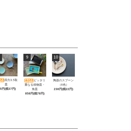
9
10
四方3.5取
ピッタリ
陶器のスプーン
皿
重なる焼物皿・
（6色）
05円(税37円)
角皿
238円(税22円)
858円(税78円)