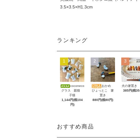
3.5×3.5×H1.3cm
ランキング
1
2
3
coconeco
おかめ
犬の箸置き 
グラス 親猫
ひょっとこ 箸
385円(税35
子猫
置き
1,144円(税104
880円(税80円)
円)
おすすめ商品