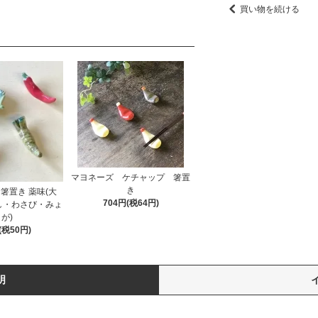
買い物を続ける
マヨネーズ ケチャップ 箸置
き
箸置き 薬味(大
704円(税64円)
し・わさび・みょ
が)
(税50円)
明