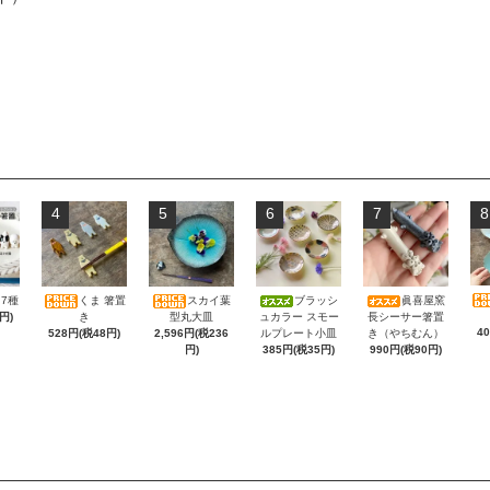
4
5
6
7
8
7種
くま 箸置
スカイ葉
ブラッシ
眞喜屋窯
円)
き
型丸大皿
ュカラー スモー
長シーサー箸置
4
528円(税48円)
2,596円(税236
ルプレート小皿
き（やちむん）
円)
385円(税35円)
990円(税90円)