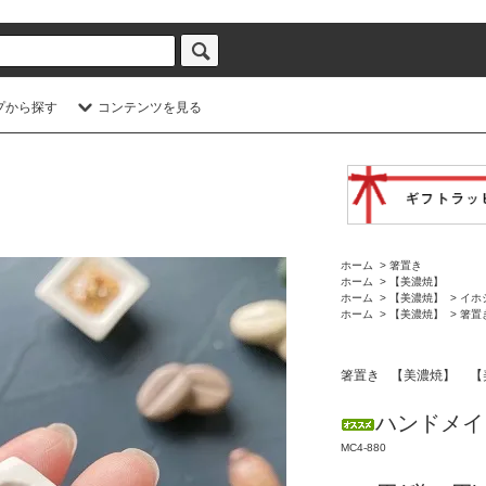
プから探す
コンテンツを見る
ホーム
>
箸置き
ホーム
>
【美濃焼】
ホーム
>
【美濃焼】
>
イホ
ホーム
>
【美濃焼】
>
箸置
箸置き
【美濃焼】
【
ハンドメイ
MC4-880