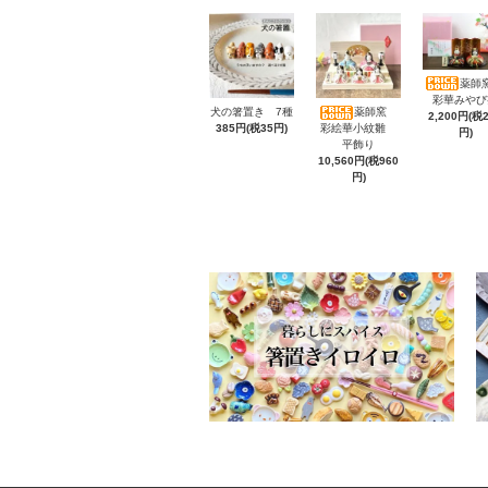
薬師窯
彩華みやび
犬の箸置き 7種
薬師窯
2,200円(税
385円(税35円)
彩絵華小紋雛
円)
平飾り
10,560円(税960
円)