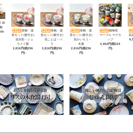
 錦
雛
茶碗・湯
茶碗・湯
茶碗・湯
鶴琳窯
200
呑セット(箸付き)
呑セット(箸付き)
呑セット(箸付き)
マーブル マグカ
花
花水彩－シュ
花ことば－バ
花かいろう－
ップ
9,
ウメイ菊
ラ
木蓮
2,464円(税224
2,816円(税256
2,816円(税256
2,816円(税256
円)
円)
円)
円)