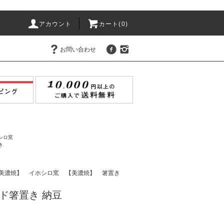
アカウント
カート(
0
)
お問い合わせ
シロ窯
き
美濃焼】
イホシロ窯
【美濃焼】
箸置き
ド箸置き 納豆