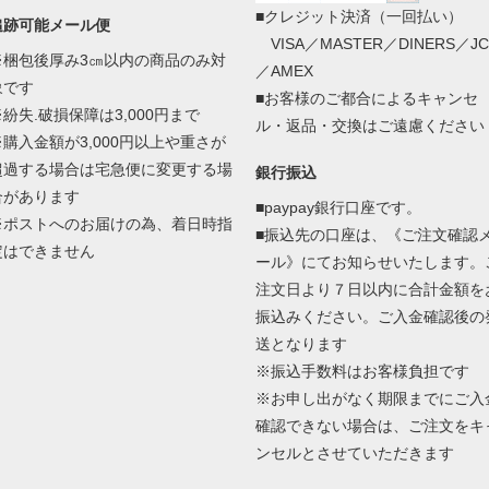
■クレジット決済（一回払い）
追跡可能メール便
VISA／MASTER／DINERS／JC
※梱包後厚み3㎝以内の商品のみ対
／AMEX
象です
■お客様のご都合によるキャンセ
※紛失.破損保障は3,000円まで
ル・返品・交換はご遠慮ください
※購入金額が3,000円以上や重さが
超過する場合は宅急便に変更する場
銀行振込
合があります
■paypay銀行口座です。
※ポストへのお届けの為、着日時指
■振込先の口座は、《ご注文確認
定はできません
ール》にてお知らせいたします。
注文日より７日以内に合計金額を
振込みください。ご入金確認後の
送となります
※振込手数料はお客様負担です
※お申し出がなく期限までにご入
確認できない場合は、ご注文をキ
ンセルとさせていただきます