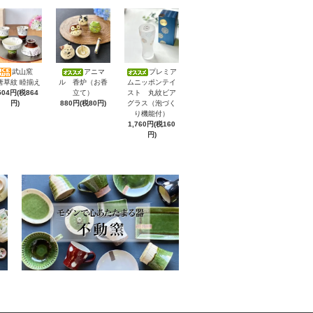
武山窯
アニマ
プレミア
唐草紋 睦揃え
ル 香炉（お香
ムニッポンテイ
504円(税864
立て）
スト 丸紋ビア
円)
880円(税80円)
グラス（泡づく
り機能付）
1,760円(税160
円)