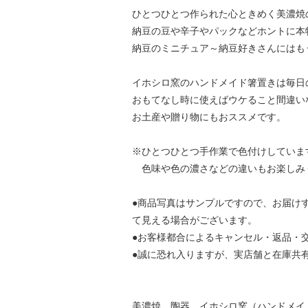
ひとつひとつ作られた心ときめく美濃焼
納豆の豆や辛子やパックなどホントに本
納豆のミニチュア～納豆好きさんにはも
イホシロ窯のハンドメイド箸置きは毎日
おもてなし時に使えばウケること間違い
お土産や贈り物にもおススメです。
※ひとつひとつ手作業で色付けしていま
色味や色の濃さなどの違いもお楽しみ
●商品写真はサンプルですので、お届け
て見える場合がございます。
●お客様都合によるキャンセル・返品・
●誠に恐れ入りますが、実店舗と在庫共
美濃焼 陶器 イホシロ窯（ハンドメイ