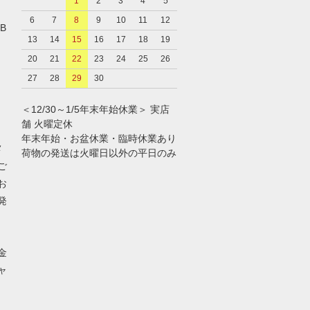
1
2
3
4
5
6
7
8
9
10
11
12
B
13
14
15
16
17
18
19
20
21
22
23
24
25
26
27
28
29
30
＜12/30～1/5年末年始休業＞ 実店
舗 火曜定休
年末年始・お盆休業・臨時休業あり
メ
荷物の発送は火曜日以外の平日のみ
ご
お
発
金
ャ