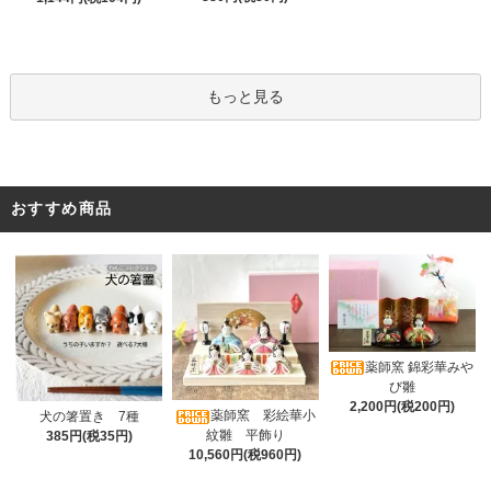
もっと見る
おすすめ商品
薬師窯 錦彩華みや
び雛
2,200円(税200円)
薬師窯 彩絵華小
犬の箸置き 7種
紋雛 平飾り
385円(税35円)
10,560円(税960円)