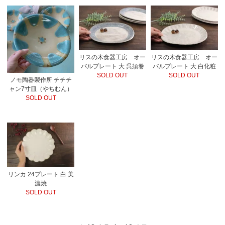
リスの木食器工房 オー
リスの木食器工房 オー
バルプレート 大 呉須巻
バルプレート 大 白化粧
SOLD OUT
SOLD OUT
ノモ陶器製作所 チチチ
ャン7寸皿（やちむん）
SOLD OUT
リンカ 24プレート 白 美
濃焼
SOLD OUT