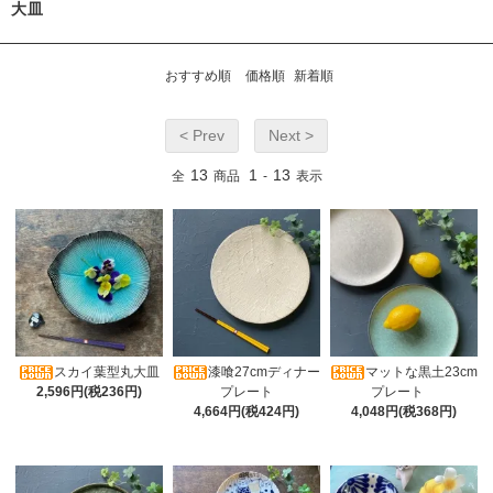
大皿
おすすめ順
価格順
新着順
< Prev
Next >
13
1
13
全
商品
-
表示
スカイ葉型丸大皿
漆喰27cmディナー
マットな黒土23cm
2,596円(税236円)
プレート
プレート
4,664円(税424円)
4,048円(税368円)