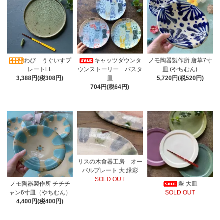
わび うぐいすプ
キャッツダウンタ
ノモ陶器製作所 唐草7寸
レートLL
ウンストーリー パスタ
皿 (やちむん)
3,388円(税308円)
皿
5,720円(税520円)
704円(税64円)
リスの木食器工房 オー
バルプレート 大 緑彩
SOLD OUT
ノモ陶器製作所 チチチ
翠 大皿
ャン6寸皿（やちむん）
SOLD OUT
4,400円(税400円)