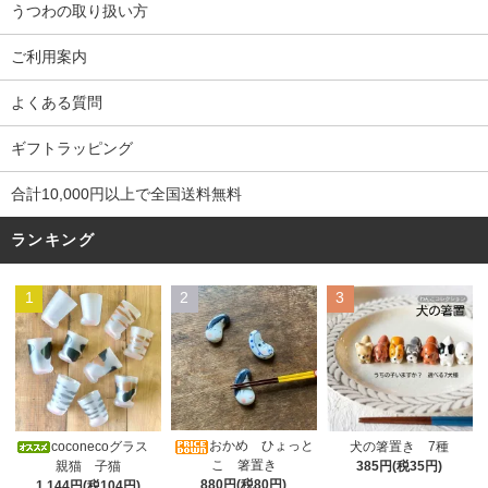
うつわの取り扱い方
ご利用案内
よくある質問
ギフトラッピング
合計10,000円以上で全国送料無料
ランキング
1
2
3
おかめ ひょっと
coconecoグラス
犬の箸置き 7種
こ 箸置き
親猫 子猫
385円(税35円)
880円(税80円)
1,144円(税104円)