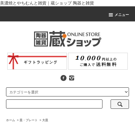
美濃焼とやちむんと雑貨｜蔵ショップ 陶器と雑貨
メニュー
ホーム
>
皿・プレート
>
大皿