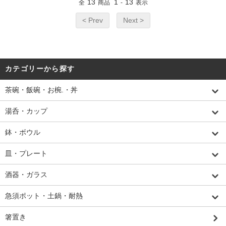
13
1
13
全
商品
-
表示
< Prev
Next >
カテゴリーから探す
茶碗・飯碗・お椀.・丼
湯呑・カップ
鉢・ボウル
皿・プレート
酒器・ガラス
急須ポット・土鍋・耐熱
箸置き