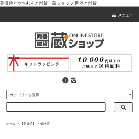
美濃焼とやちむんと雑貨｜蔵ショップ 陶器と雑貨
メニュー
ホーム
>
【美濃焼】
>
鶴琳窯