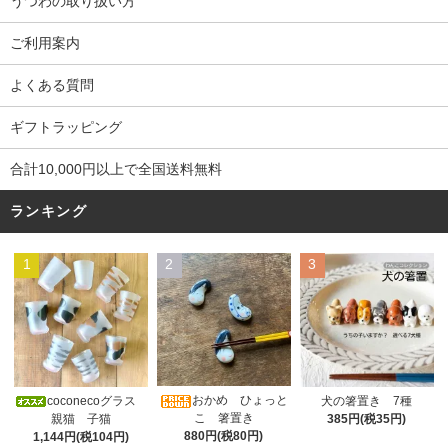
うつわの取り扱い方
ご利用案内
よくある質問
ギフトラッピング
合計10,000円以上で全国送料無料
ランキング
1
2
3
おかめ ひょっと
coconecoグラス
犬の箸置き 7種
こ 箸置き
親猫 子猫
385円(税35円)
880円(税80円)
1,144円(税104円)