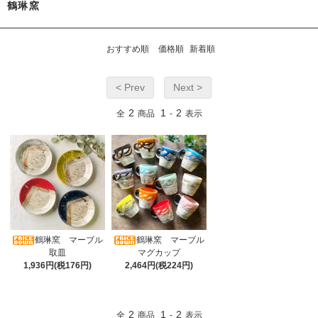
鶴琳窯
おすすめ順
価格順
新着順
< Prev
Next >
2
1
2
全
商品
-
表示
鶴琳窯 マーブル
鶴琳窯 マーブル
取皿
マグカップ
1,936円(税176円)
2,464円(税224円)
2
1
2
全
商品
-
表示