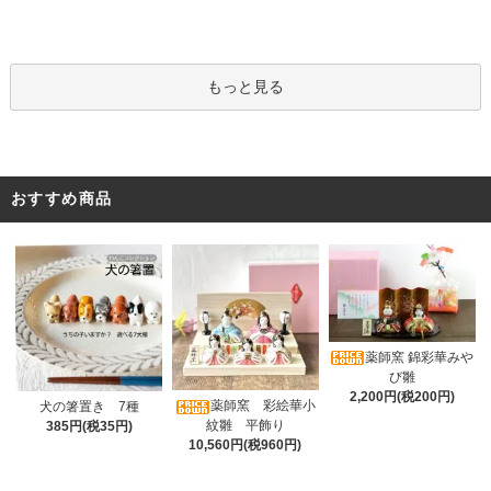
もっと見る
おすすめ商品
薬師窯 錦彩華みや
び雛
2,200円(税200円)
薬師窯 彩絵華小
犬の箸置き 7種
紋雛 平飾り
385円(税35円)
10,560円(税960円)