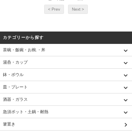
< Prev
Next >
カテゴリーから探す
茶碗・飯碗・お椀.・丼
湯呑・カップ
鉢・ボウル
皿・プレート
酒器・ガラス
急須ポット・土鍋・耐熱
箸置き