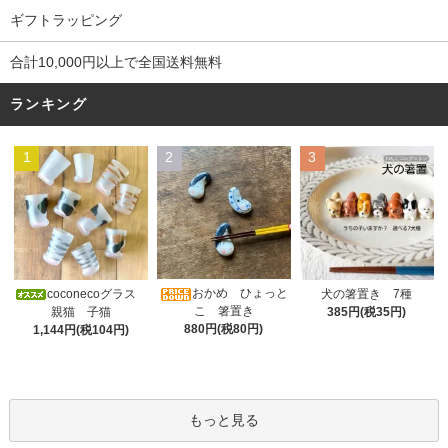
ギフトラッピング
合計10,000円以上で全国送料無料
ランキング
1
2
3
おかめ ひょっと
coconecoグラス
犬の箸置き 7種
こ 箸置き
親猫 子猫
385円(税35円)
880円(税80円)
1,144円(税104円)
もっと見る