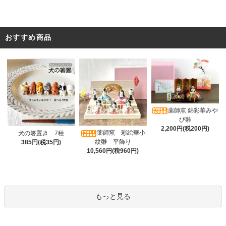
おすすめ商品
薬師窯 錦彩華みや
び雛
2,200円(税200円)
薬師窯 彩絵華小
犬の箸置き 7種
紋雛 平飾り
385円(税35円)
10,560円(税960円)
もっと見る