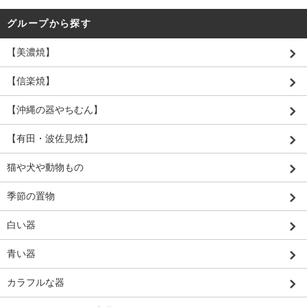
グループから探す
【美濃焼】
【信楽焼】
【沖縄の器やちむん】
【有田・波佐見焼】
猫や犬や動物もの
季節の置物
白い器
青い器
カラフルな器