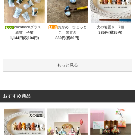
おかめ ひょっと
coconecoグラス
犬の箸置き 7種
こ 箸置き
親猫 子猫
385円(税35円)
880円(税80円)
1,144円(税104円)
もっと見る
おすすめ商品