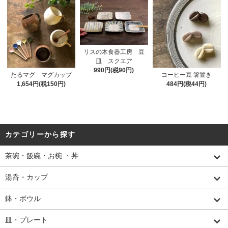
リスの木食器工房 豆
皿 スクエア
990円(税90円)
たるマグ マグカップ
コーヒー豆 箸置き
1,654円(税150円)
484円(税44円)
カテゴリーから探す
茶碗・飯碗・お椀.・丼
湯呑・カップ
鉢・ボウル
皿・プレート