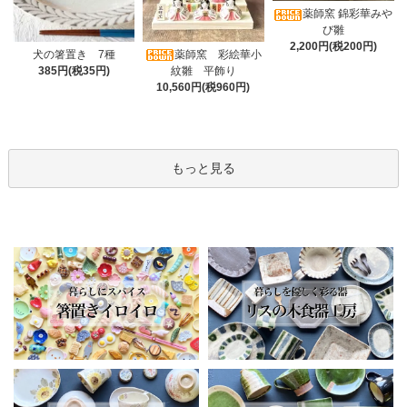
薬師窯 錦彩華みや
び雛
2,200円(税200円)
薬師窯 彩絵華小
犬の箸置き 7種
紋雛 平飾り
385円(税35円)
10,560円(税960円)
もっと見る