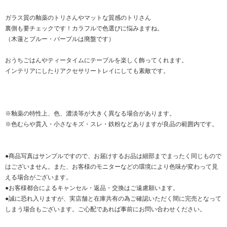
ガラス質の釉薬のトリさんやマットな質感のトリさん
裏側も要チェックです！カラフルで色選びに悩みますね。
（木蓮とブルー・パープルは廃盤です）
おうちごはんやティータイムにテーブルを楽しく飾ってくれます。
インテリアにしたりアクセサリートレイにしても素敵です。
※釉薬の特性上、色、濃淡等が大きく異なる場合があります。
※色むらや貫入・小さなキズ・スレ・鉄粉などありますが良品の範囲内です。
●商品写真はサンプルですので、お届けするお品は細部までまったく同じもので
はございません。また、お客様のモニターなどの環境により色味が変わって見
える場合がございます。
●お客様都合によるキャンセル・返品・交換はご遠慮願います。
●誠に恐れ入りますが、実店舗と在庫共有の為ご確認いただく間に完売となって
しまう場合もございます。ご心配であれば事前にお問い合わせください。