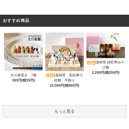
おすすめ商品
薬師窯 錦彩華みや
び雛
2,200円(税200円)
薬師窯 彩絵華小
犬の箸置き 7種
紋雛 平飾り
385円(税35円)
10,560円(税960円)
もっと見る