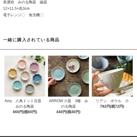
美濃焼 みのる陶器 磁器
12×11.5×高3cm
電子レンジ〇 食洗機〇
一緒に購入されている商品
Amy 八角ドット豆皿
ARROW 小皿 3種 み
リアン ボウル 小
みのる陶器
のる陶器
792円(税72円)
660円(税60円)
440円(税40円)