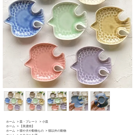
ホーム
>
皿・プレート
>
小皿
ホーム
>
【美濃焼】
ホーム
>
猫や犬や動物もの
>
猫以外の動物