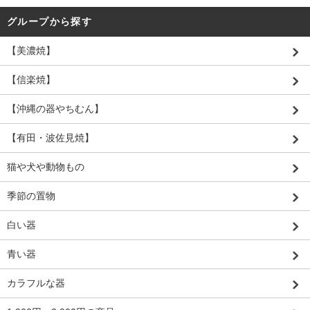
グループから探す
【美濃焼】
【信楽焼】
【沖縄の器やちむん】
【有田・波佐見焼】
猫や犬や動物もの
季節の置物
白い器
青い器
カラフルな器