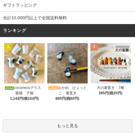
ギフトラッピング
合計10,000円以上で全国送料無料
ランキング
1
2
3
おかめ ひょっと
coconecoグラス
犬の箸置き 7種
こ 箸置き
親猫 子猫
385円(税35円)
880円(税80円)
1,144円(税104円)
もっと見る