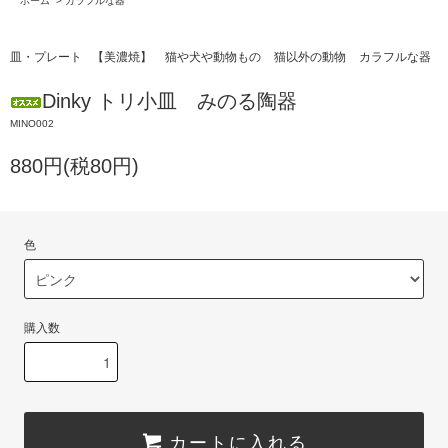
ホーム
>
カラフルな器
皿・プレート
【美濃焼】
猫や犬や動物もの
猫以外の動物
カラフルな器
Dinky トリ小皿 みのる陶器
MINO002
880円(税80円)
色
購入数
カートに入れる