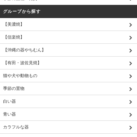
グループから探す
【美濃焼】
【信楽焼】
【沖縄の器やちむん】
【有田・波佐見焼】
猫や犬や動物もの
季節の置物
白い器
青い器
カラフルな器