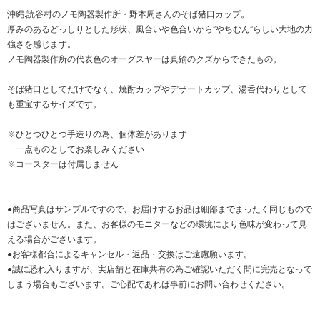
沖縄.読谷村のノモ陶器製作所・野本周さんのそば猪口カップ。
厚みのあるどっしりとした形状、風合いや色合いから”やちむん”らしい大地の力
強さを感じます。
ノモ陶器製作所の代表色のオーグスヤーは真鍮のクズからできたもの。
そば猪口としてだけでなく、焼酎カップやデザートカップ、湯呑代わりとして
も重宝するサイズです。
※ひとつひとつ手造りの為、個体差があります
一点ものとしてお楽しみください
※コースターは付属しません
●商品写真はサンプルですので、お届けするお品は細部までまったく同じもので
はございません。また、お客様のモニターなどの環境により色味が変わって見
える場合がございます。
●お客様都合によるキャンセル・返品・交換はご遠慮願います。
●誠に恐れ入りますが、実店舗と在庫共有の為ご確認いただく間に完売となって
しまう場合もございます。ご心配であれば事前にお問い合わせください。