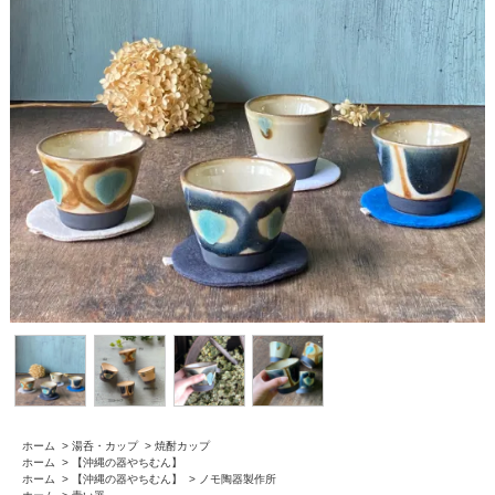
ホーム
>
湯呑・カップ
>
焼酎カップ
ホーム
>
【沖縄の器やちむん】
ホーム
>
【沖縄の器やちむん】
>
ノモ陶器製作所