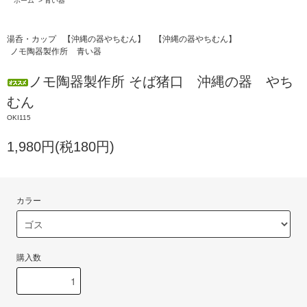
ホーム
>
青い器
湯呑・カップ
【沖縄の器やちむん】
【沖縄の器やちむん】
ノモ陶器製作所
青い器
ノモ陶器製作所 そば猪口 沖縄の器 やち
むん
OKI115
1,980円(税180円)
カラー
購入数