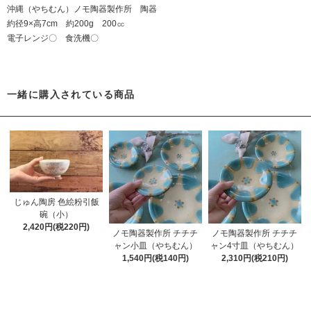
沖縄（やちむん）ノモ陶器製作所 陶器
約径9×高7cm 約200g 200㏄
電子レンジ〇 食洗機〇
一緒に購入されている商品
じゅん陶房 色絵粉引飯
碗（小）
2,420円(税220円)
ノモ陶器製作所 チチチ
ノモ陶器製作所 チチチ
ャン小皿（やちむん）
ャン4寸皿（やちむん）
1,540円(税140円)
2,310円(税210円)