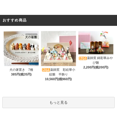
おすすめ商品
薬師窯 錦彩華みや
び雛
2,200円(税200円)
薬師窯 彩絵華小
犬の箸置き 7種
紋雛 平飾り
385円(税35円)
10,560円(税960円)
もっと見る