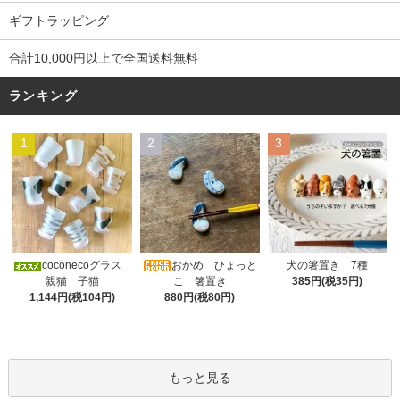
ギフトラッピング
合計10,000円以上で全国送料無料
ランキング
1
2
3
おかめ ひょっと
coconecoグラス
犬の箸置き 7種
こ 箸置き
親猫 子猫
385円(税35円)
880円(税80円)
1,144円(税104円)
もっと見る