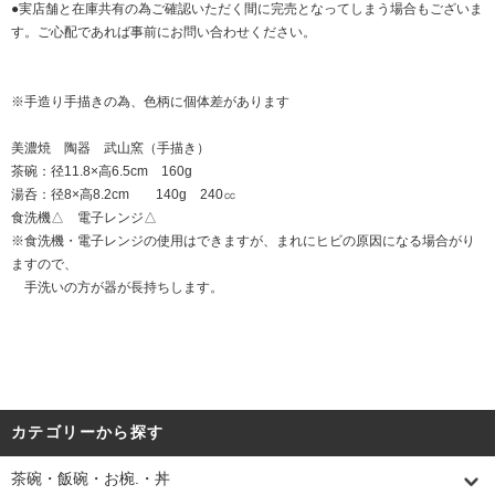
●実店舗と在庫共有の為ご確認いただく間に完売となってしまう場合もございま
す。ご心配であれば事前にお問い合わせください。
※手造り手描きの為、色柄に個体差があります
美濃焼 陶器 武山窯（手描き）
茶碗：径11.8×高6.5cm 160g
湯呑：径8×高8.2cm 140g 240㏄
食洗機△ 電子レンジ△
※食洗機・電子レンジの使用はできますが、まれにヒビの原因になる場合がり
ますので、
手洗いの方が器が長持ちします。
カテゴリーから探す
茶碗・飯碗・お椀.・丼