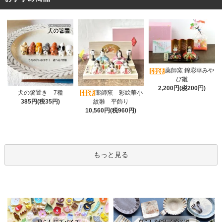
薬師窯 錦彩華みや
び雛
2,200円(税200円)
薬師窯 彩絵華小
犬の箸置き 7種
紋雛 平飾り
385円(税35円)
10,560円(税960円)
もっと見る