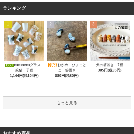
ランキング
1
2
3
おかめ ひょっと
coconecoグラス
犬の箸置き 7種
こ 箸置き
親猫 子猫
385円(税35円)
880円(税80円)
1,144円(税104円)
もっと見る
おすすめ商品