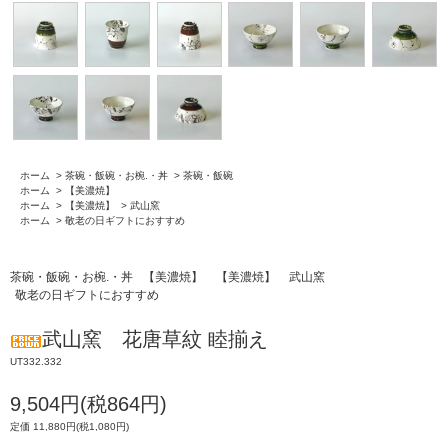
ホーム
>
茶碗・飯碗・お椀.・丼
>
茶碗・飯碗
ホーム
>
【美濃焼】
ホーム
>
【美濃焼】
>
武山窯
ホーム
>
敬老の日ギフトにおすすめ
茶碗・飯碗・お椀.・丼
【美濃焼】
【美濃焼】
武山窯
敬老の日ギフトにおすすめ
武山窯 花唐草紋 睦揃え
UT332.332
9,504円(税864円)
定価 11,880円(税1,080円)