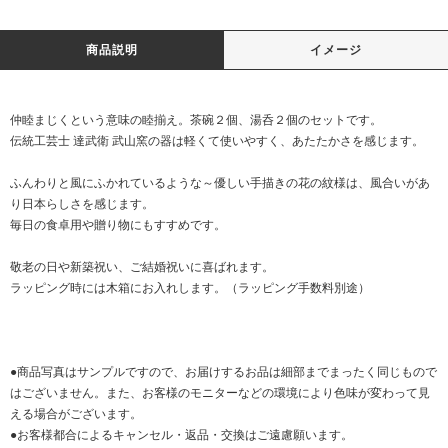
商品説明
イメージ
仲睦まじくという意味の睦揃え。茶碗２個、湯呑２個のセットです。
伝統工芸士 達武衛 武山窯の器は軽くて使いやすく、あたたかさを感じます。
ふんわりと風にふかれているような～優しい手描きの花の紋様は、風合いがあ
り日本らしさを感じます。
毎日の食卓用や贈り物にもすすめです。
敬老の日や新築祝い、ご結婚祝いに喜ばれます。
ラッピング時には木箱にお入れします。（ラッピング手数料別途）
●商品写真はサンプルですので、お届けするお品は細部までまったく同じもので
はございません。また、お客様のモニターなどの環境により色味が変わって見
える場合がございます。
●お客様都合によるキャンセル・返品・交換はご遠慮願います。