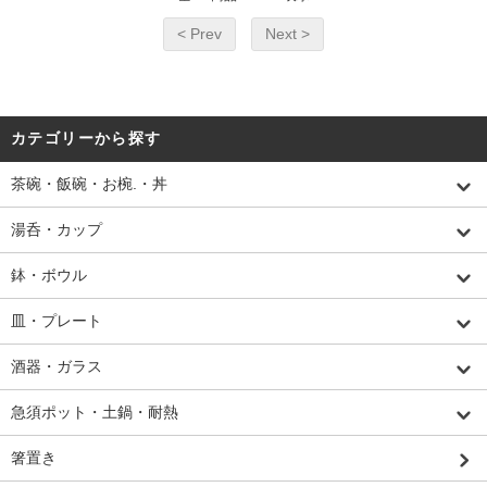
< Prev
Next >
カテゴリーから探す
茶碗・飯碗・お椀.・丼
湯呑・カップ
鉢・ボウル
皿・プレート
酒器・ガラス
急須ポット・土鍋・耐熱
箸置き