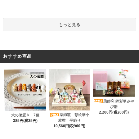
もっと見る
おすすめ商品
薬師窯 錦彩華みや
び雛
2,200円(税200円)
薬師窯 彩絵華小
犬の箸置き 7種
紋雛 平飾り
385円(税35円)
10,560円(税960円)