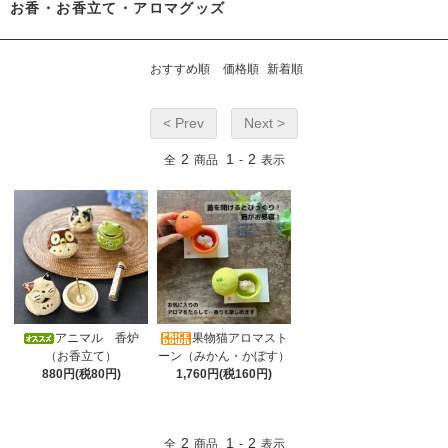
お香・お香立て・アロマグッズ
おすすめ順
価格順
新着順
< Prev
Next >
2
1
2
全
商品
-
表示
アニマル 香炉
果物猫アロマスト
（お香立て）
ーン（みかん・かぼす）
880円(税80円)
1,760円(税160円)
2
1
2
全
商品
-
表示