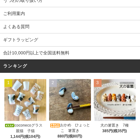
うつわの取り扱い方
ご利用案内
よくある質問
ギフトラッピング
合計10,000円以上で全国送料無料
ランキング
1
2
3
おかめ ひょっと
coconecoグラス
犬の箸置き 7種
こ 箸置き
親猫 子猫
385円(税35円)
880円(税80円)
1,144円(税104円)