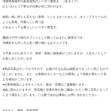
沖縄県南城市の眞喜屋窯のシーサー箸置き。（長タイプ）
ひとつひとつ丁寧な手仕事が目に浮かびます。
細長い体に何とも言えない表情…ツンと上がったおしり…ホイップクリームの
ような尻尾…可愛らしい四つ足
どれをとっても愛らしいシーサー箸置き。
魔除けや守り神のオブジェとして飾っておきたい箸置きです。
沖縄好きな方に大人気！贈り物にもおススメです。
※手造りのためサイズ・形状・色味に個体差がございますが、１点モノとして
お楽しみくださいませ
●商品写真はサンプルですので、お届けするお品は細部までまったく同じもので
はございません。また、お客様のモニターなどの環境により色味が変わって見
える場合がございます。
●お客様都合によるキャンセル・返品・交換はご遠慮願います。
●誠に恐れ入りますが、実店舗と在庫共有の為ご確認いただく間に完売となって
しまう場合もございます。ご心配であれば事前にお問い合わせください。
やちむん 陶器 眞喜屋窯