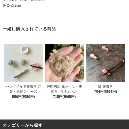
6×2×高2cm
一緒に購入されている商品
ハンドメイド箸置き 野
仲間陶房 面シーサー箸
鮭 箸置き
菜・果物シリーズ
置き（やちむん）
704円(税64円)
550円(税50円)
715円(税65円)
カテゴリーから探す