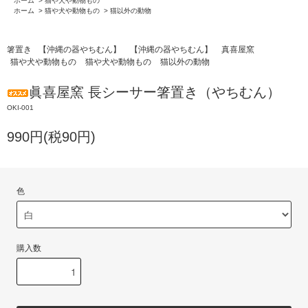
ホーム
>
猫や犬や動物もの
ホーム
>
猫や犬や動物もの
>
猫以外の動物
箸置き
【沖縄の器やちむん】
【沖縄の器やちむん】
真喜屋窯
猫や犬や動物もの
猫や犬や動物もの
猫以外の動物
眞喜屋窯 長シーサー箸置き（やちむん）
OKI-001
990円(税90円)
色
購入数