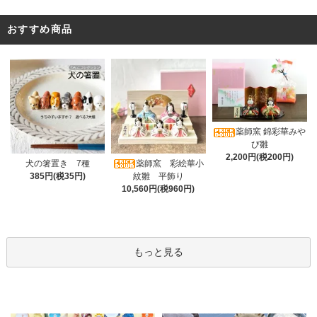
おすすめ商品
薬師窯 錦彩華みや
び雛
2,200円(税200円)
薬師窯 彩絵華小
犬の箸置き 7種
紋雛 平飾り
385円(税35円)
10,560円(税960円)
もっと見る