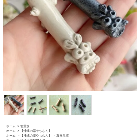
ホーム
>
箸置き
ホーム
>
【沖縄の器やちむん】
ホーム
>
【沖縄の器やちむん】
>
真喜屋窯