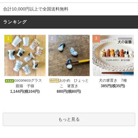
合計10,000円以上で全国送料無料
ランキング
1
2
3
おかめ ひょっと
coconecoグラス
犬の箸置き 7種
こ 箸置き
親猫 子猫
385円(税35円)
880円(税80円)
1,144円(税104円)
もっと見る