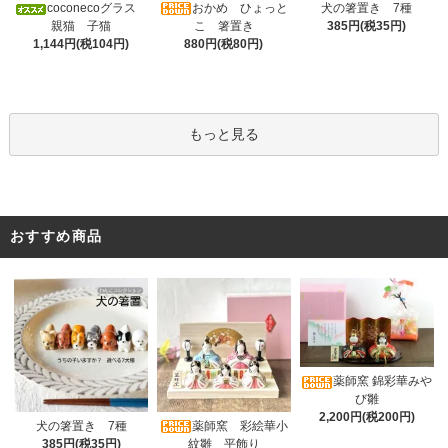
おかめ ひょっと
coconecoグラス
犬の箸置き 7種
こ 箸置き
親猫 子猫
385円(税35円)
880円(税80円)
1,144円(税104円)
もっと見る
おすすめ商品
薬師窯 錦彩華みや
び雛
2,200円(税200円)
薬師窯 彩絵華小
犬の箸置き 7種
紋雛 平飾り
385円(税35円)