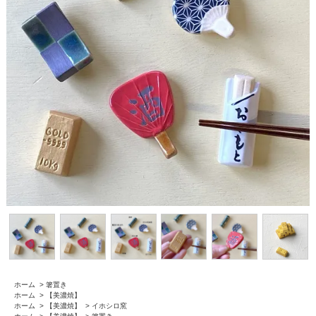
ホーム
>
箸置き
ホーム
>
【美濃焼】
ホーム
>
【美濃焼】
>
イホシロ窯