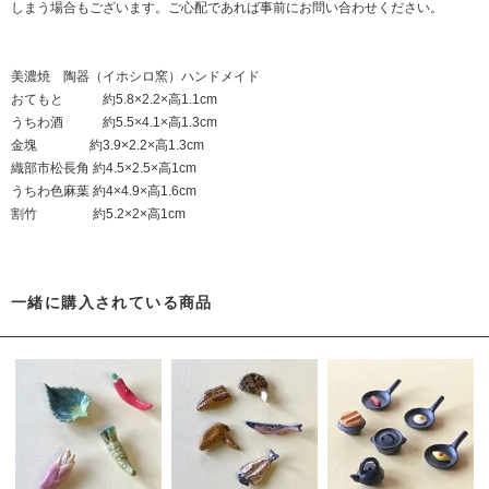
しまう場合もございます。ご心配であれば事前にお問い合わせください。
美濃焼 陶器（イホシロ窯）ハンドメイド
おてもと 約5.8×2.2×高1.1cm
うちわ酒 約5.5×4.1×高1.3cm
金塊 約3.9×2.2×高1.3cm
織部市松長角 約4.5×2.5×高1cm
うちわ色麻葉 約4×4.9×高1.6cm
割竹 約5.2×2×高1cm
一緒に購入されている商品