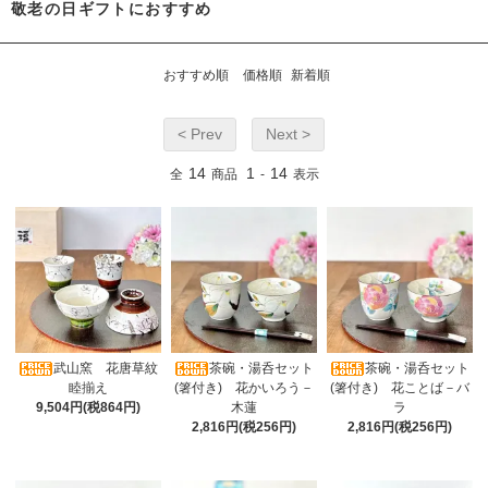
敬老の日ギフトにおすすめ
おすすめ順
価格順
新着順
< Prev
Next >
14
1
14
全
商品
-
表示
武山窯 花唐草紋
茶碗・湯呑セット
茶碗・湯呑セット
睦揃え
(箸付き) 花かいろう－
(箸付き) 花ことば－バ
9,504円(税864円)
木蓮
ラ
2,816円(税256円)
2,816円(税256円)