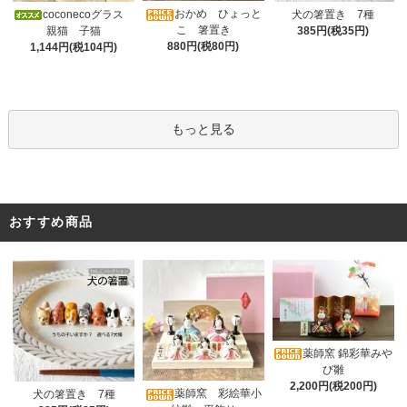
おかめ ひょっと
coconecoグラス
犬の箸置き 7種
こ 箸置き
親猫 子猫
385円(税35円)
880円(税80円)
1,144円(税104円)
もっと見る
おすすめ商品
薬師窯 錦彩華みや
び雛
2,200円(税200円)
薬師窯 彩絵華小
犬の箸置き 7種