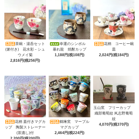
茶碗・湯呑セット
幸運のシンボル
花柄 コーヒー碗
(箸付き) 花水彩－シュ
暴れ龍 焼酎カップ
皿
ウメイ菊
1,188円(税108円)
2,024円(税184円)
2,816円(税256円)
玉山窯 フリーカップ
織部葡萄紋 鼡志野葡萄
紋
花柄 蓋付きマグカ
鶴琳窯 マーブル
4,070円(税370円)
ップ 陶製ストレーナー
マグカップ
(茶漉し)付
2,464円(税224円)
2,200円(税200円)