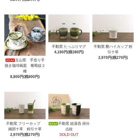
不動窯 たっぷりマグ
不動窯 酎ハイカップ 粉
4,180円(税380円)
引十草
2,970円(税270円)
玉山窯 手造り手
描き珈琲碗皿 葡萄紋２
種
8,800円(税800円)
不動窯 フリーカップ
不動窯 組湯呑 掛分
織部十草 粉引十草
点紋
2,970円(税270円)
SOLD OUT