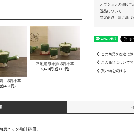
オプションの値段詳
返品について
特定商取引法に基づ
この商品を友達に教
この商品について問
不動窯 茶器揃 織部十草
8,470円(税770円)
買い物を続ける
須 織部十草
円(税430円)
明
陶房さんの珈琲碗皿。