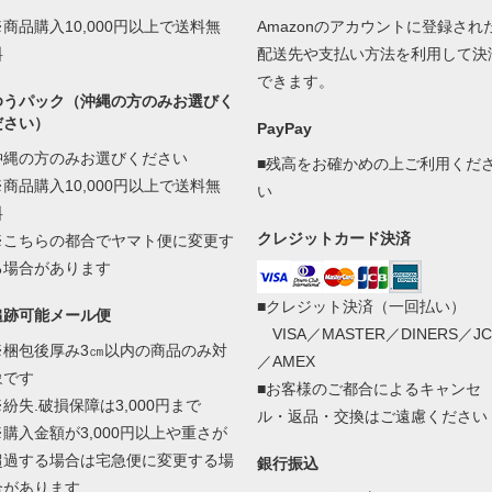
※商品購入10,000円以上で送料無
Amazonのアカウントに登録され
料
配送先や支払い方法を利用して決
できます。
ゆうパック（沖縄の方のみお選びく
ださい）
PayPay
沖縄の方のみお選びください
■残高をお確かめの上ご利用くだ
※商品購入10,000円以上で送料無
い
料
クレジットカード決済
※こちらの都合でヤマト便に変更す
る場合があります
■クレジット決済（一回払い）
追跡可能メール便
VISA／MASTER／DINERS／JC
※梱包後厚み3㎝以内の商品のみ対
／AMEX
象です
■お客様のご都合によるキャンセ
※紛失.破損保障は3,000円まで
ル・返品・交換はご遠慮ください
※購入金額が3,000円以上や重さが
超過する場合は宅急便に変更する場
銀行振込
合があります