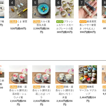
4
5
6
7
8
7種
くま 箸置
スカイ葉
ブラッシ
眞喜屋窯
円)
き
型丸大皿
ュカラー スモー
長シーサー箸置
4
528円(税48円)
2,596円(税236
ルプレート小皿
き（やちむん）
円)
385円(税35円)
990円(税90円)
 錦
雛
茶碗・湯
茶碗・湯
茶碗・湯
鶴琳窯
200
呑セット(箸付き)
呑セット(箸付き)
呑セット(箸付き)
マーブル マグカ
花
花水彩－シュ
花ことば－バ
花かいろう－
ップ
9,
ウメイ菊
ラ
木蓮
2,464円(税224
2,816円(税256
2,816円(税256
2,816円(税256
円)
円)
円)
円)