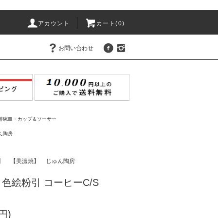
アカウント
カート(
0
)
お問い合わせ
琲碗皿・カップ＆ソーサー
ん陶房
】
【美濃焼】
じゅん陶房
色絵粉引 コーヒーC/S
円)