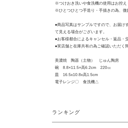
※つけおき洗いや食洗機の使用はお控え
※ひとつひとつ手造り・手描きの為、微
●商品写真はサンプルですので、お届け
て見える場合がございます。
●お客様都合によるキャンセル・返品・
●実店舗と在庫共有の為ご確認いただく
美濃焼 陶器（土物） じゅん陶房
碗 8.8×11.5×高6.2cm 220㏄
皿 16.5x10.8x高1.5cm
電子レンジ〇 食洗機△
ランキング