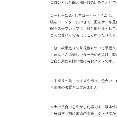
コロンとした碗と楕円皿の組み合わせで
コーヒーC/Sとしてコーヒータイムに…
碗をコースターにのせて、皿をケーキ皿
碗をスープカップに、皿と取り皿として
どんな使い方でもほっこりゆったりでき
一枚一枚手造りで草花柄もすべて手描き
じゅんさんの優しいタッチの色絵は、時
ご自分用にも贈り物にもおススメです。
※手造りの為、サイズや形状、色合いに
※画像の箸置きは含みません
※土の風合いを生かした器です。吸水性
※毎回使う前に常温の水をくぐらせてか