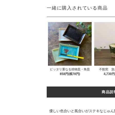
一緒に購入されている商品
ピッタリ重なる焼物皿・角皿
不動窯 急
858円(税78円)
4,730
商品説
優しい色合いと風合いがステキなじゅん