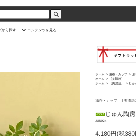
プから探す
コンテンツを見る
ホーム
>
湯呑・カップ
>
珈
ホーム
>
【美濃焼】
ホーム
>
【美濃焼】
>
じゅ
湯呑・カップ
【美濃焼
じゅん陶房 
JUN024
4,180円(税380