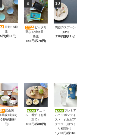
9
10
四方3.5取
ピッタリ
陶器のスプーン
皿
重なる焼物皿・
（6色）
05円(税37円)
角皿
238円(税22円)
858円(税78円)
武山窯
アニマ
プレミア
唐草紋 睦揃え
ル 香炉（お香
ムニッポンテイ
504円(税864
立て）
スト 丸紋ビア
円)
880円(税80円)
グラス（泡づく
り機能付）
1,760円(税160