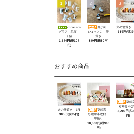
1
2
3
coconeco
おかめ
犬の箸置き 
グラス 親猫
ひょっとこ 箸
385円(税35
子猫
置き
1,144円(税104
880円(税80円)
円)
おすすめ商品
薬師窯
彩華みやび
犬の箸置き 7種
薬師窯
2,200円(税
385円(税35円)
彩絵華小紋雛
円)
平飾り
10,560円(税960
円)