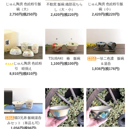
じゅん陶房 色絵粉引飯
じゅん陶房 色絵粉引飯
不動窯 飯碗 織部花ちら
碗（大）
碗（小）
し（大・小）
2,750円(税250円)
2,420円(税220円)
2,420円(税220円)
TSUBAKI 椿 飯碗
一珍二色濃 飯碗
じゅん陶房 色絵粉
1,100円(税100円)
＆湯呑
引 睦揃え
1,936円(税176円)
8,910円(税810円)
猫3兄弟 飯碗湯呑
みセット（単品も可)
1,056円(税96円)