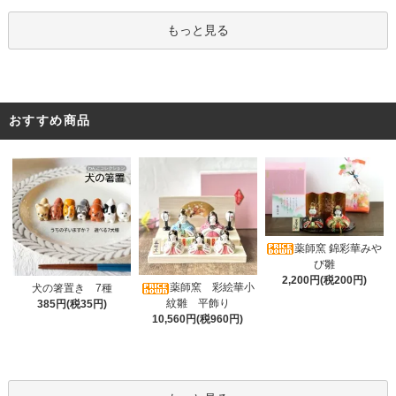
もっと見る
おすすめ商品
薬師窯 錦彩華みや
び雛
2,200円(税200円)
薬師窯 彩絵華小
犬の箸置き 7種
紋雛 平飾り
385円(税35円)
10,560円(税960円)