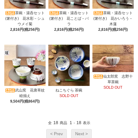
茶碗・湯呑セット
茶碗・湯呑セット
茶碗・湯呑セット
(箸付き) 花水彩－シュ
(箸付き) 花ことば－バ
(箸付き) 花かいろう－
ウメイ菊
ラ
木蓮
2,816円(税256円)
2,816円(税256円)
2,816円(税256円)
仙太郎窯 志野十
草茶碗
SOLD OUT
武山窯 花唐草紋
ねこちぐら 茶碗
睦揃え
SOLD OUT
9,504円(税864円)
18
1
18
全
商品
-
表示
< Prev
Next >