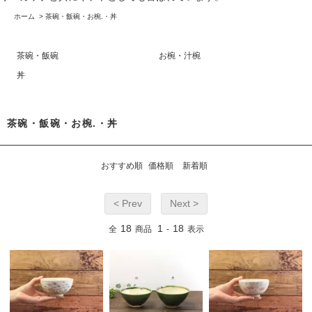
ホーム
>
茶碗・飯碗・お椀.・丼
茶碗・飯碗
お椀・汁椀
丼
茶碗・飯碗・お椀.・丼
おすすめ順
価格順
新着順
< Prev
Next >
18
1
18
全
商品
-
表示