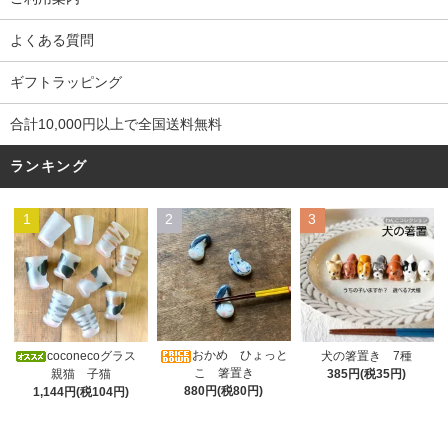
よくある質問
ギフトラッピング
合計10,000円以上で全国送料無料
ランキング
1
2
3
おかめ ひょっと
coconecoグラス
犬の箸置き 7種
こ 箸置き
親猫 子猫
385円(税35円)
880円(税80円)
1,144円(税104円)