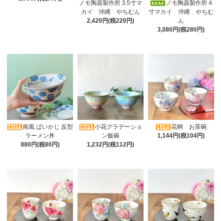
ノモ陶器製作所 3.5寸マ
ノモ陶器製作所 4
カイ 沖縄 やちむん
寸マカイ 沖縄 やちむ
2,420円(税220円)
ん
3,080円(税280円)
南風 ぱいかじ 反型
小花グラデーショ
花柄 お茶碗
ラーメン丼
ン飯碗
1,144円(税104円)
880円(税80円)
1,232円(税112円)