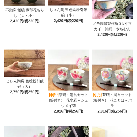
じゅん陶房 色絵粉引飯
不動窯 飯碗 織部花ちら
碗（小）
し（大・小）
2,420円(税220円)
2,420円(税220円)
ノモ陶器製作所 3.5寸マ
カイ 沖縄 やちむん
2,420円(税220円)
じゅん陶房 色絵粉引飯
碗（大）
2,750円(税250円)
茶碗・湯呑セット
茶碗・湯呑セット
(箸付き) 花水彩－シュ
(箸付き) 花ことば－バ
ウメイ菊
ラ
2,816円(税256円)
2,816円(税256円)