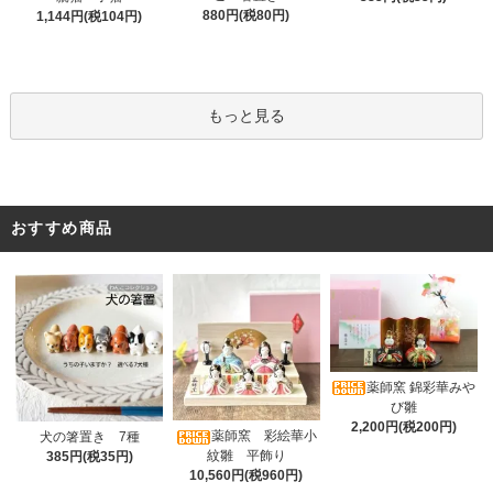
880円(税80円)
1,144円(税104円)
もっと見る
おすすめ商品
薬師窯 錦彩華みや
び雛
2,200円(税200円)
薬師窯 彩絵華小
犬の箸置き 7種
紋雛 平飾り
385円(税35円)
10,560円(税960円)