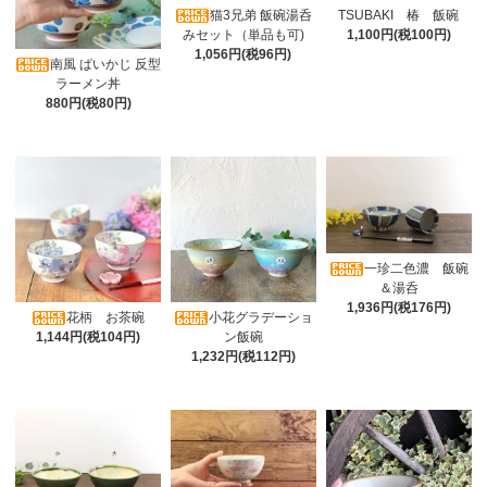
猫3兄弟 飯碗湯呑
TSUBAKI 椿 飯碗
みセット（単品も可)
1,100円(税100円)
1,056円(税96円)
南風 ぱいかじ 反型
ラーメン丼
880円(税80円)
一珍二色濃 飯碗
＆湯呑
1,936円(税176円)
花柄 お茶碗
小花グラデーショ
1,144円(税104円)
ン飯碗
1,232円(税112円)