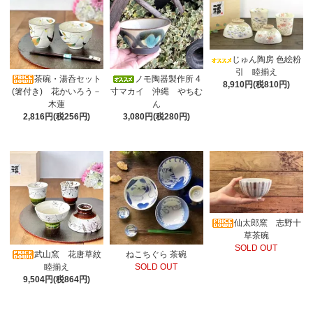
じゅん陶房 色絵粉
引 睦揃え
茶碗・湯呑セット
ノモ陶器製作所 4
8,910円(税810円)
(箸付き) 花かいろう－
寸マカイ 沖縄 やちむ
木蓮
ん
2,816円(税256円)
3,080円(税280円)
仙太郎窯 志野十
草茶碗
SOLD OUT
武山窯 花唐草紋
ねこちぐら 茶碗
睦揃え
SOLD OUT
9,504円(税864円)