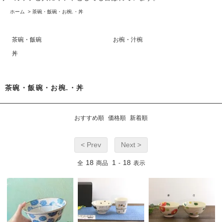
ホーム
>
茶碗・飯碗・お椀.・丼
茶碗・飯碗
お椀・汁椀
丼
茶碗・飯碗・お椀.・丼
おすすめ順
価格順
新着順
< Prev
Next >
18
1
18
全
商品
-
表示