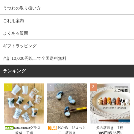
うつわの取り扱い方
ご利用案内
よくある質問
ギフトラッピング
合計10,000円以上で全国送料無料
ランキング
1
2
3
おかめ ひょっと
coconecoグラス
犬の箸置き 7種
こ 箸置き
親猫 子猫
385円(税35円)