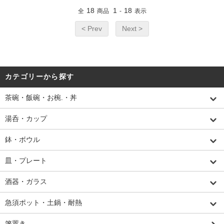
18
1
18
全
商品
-
表示
< Prev
Next >
カテゴリーから探す
茶碗・飯碗・お椀.・丼
湯呑・カップ
鉢・ボウル
皿・プレート
酒器・ガラス
急須ポット・土鍋・耐熱
箸置き