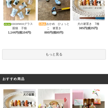
おかめ ひょっと
coconecoグラス
犬の箸置き 7種
こ 箸置き
親猫 子猫
385円(税35円)
880円(税80円)
1,144円(税104円)
もっと見る
おすすめ商品