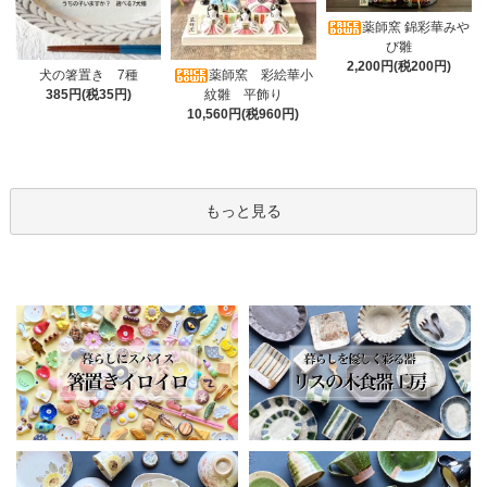
薬師窯 錦彩華みや
び雛
2,200円(税200円)
薬師窯 彩絵華小
犬の箸置き 7種
紋雛 平飾り
385円(税35円)
10,560円(税960円)
もっと見る