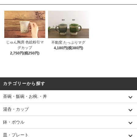
じゅん陶房 色絵粉引マ
不動窯 たっぷりマグ
グカップ
4,180円(税380円)
2,750円(税250円)
カテゴリーから探す
茶碗・飯碗・お椀.・丼
湯呑・カップ
鉢・ボウル
皿・プレート