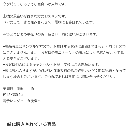
心が明るくなるような色合いが人気です。
土物の風合いが好きな方におススメです。
ペアにして…箸と組み合わせて…贈物にも喜ばれています。
※ひとつひとつ手造りの為、色合い・柄に違いがございます。
●商品写真はサンプルですので、お届けするお品は細部までまったく同じもので
はございません。また、お客様のモニターなどの環境により色味が変わって見
える場合がございます。
●お客様都合によるキャンセル・返品・交換はご遠慮願います。
●誠に恐れ入りますが、実店舗と在庫共有の為ご確認いただく間に完売となって
しまう場合もございます。ご心配であれば事前にお問い合わせください。
美濃焼 陶器 土物
径12×高6.5cm
電子レンジ△ 食洗機△
一緒に購入されている商品