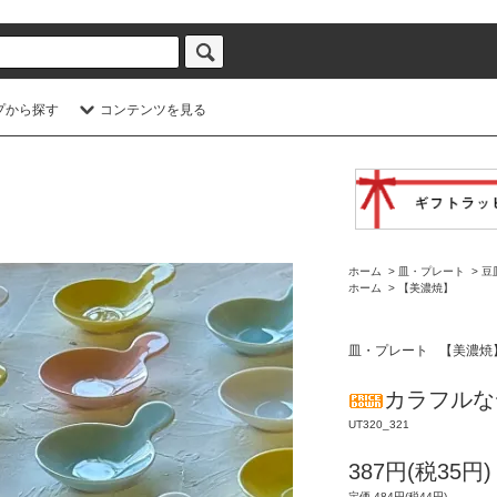
プから探す
コンテンツを見る
ホーム
>
皿・プレート
>
豆
ホーム
>
【美濃焼】
皿・プレート
【美濃焼
カラフルな
UT320_321
387円(税35円)
定価 484円(税44円)