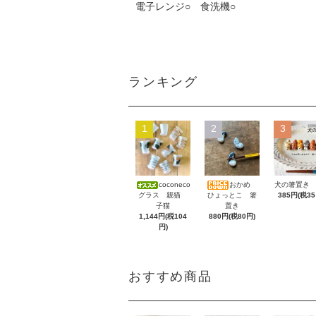
電子レンジ○ 食洗機○
ランキング
1
2
3
coconeco
おかめ
犬の箸置き 
グラス 親猫
ひょっとこ 箸
385円(税35
子猫
置き
1,144円(税104
880円(税80円)
円)
おすすめ商品