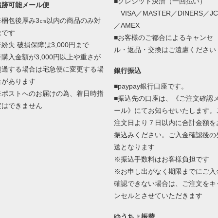
■クレジット決済（一回払い）
追跡可能メール便
VISA／MASTER／DINERS／JC
※梱包後厚み3㎝以内の商品のみ対
／AMEX
象です
■お客様のご都合によるキャンセ
※紛失.破損保障は3,000円まで
ル・返品・交換はご遠慮ください
※購入金額が3,000円以上や重さが
超過する場合は宅急便に変更する場
銀行振込
合があります
■paypay銀行口座です。
※ポストへのお届けの為、着日時指
■振込先の口座は、《ご注文確認
定はできません
ール》にてお知らせいたします。
注文日より７日以内に合計金額を
振込みください。ご入金確認後の
送となります
※振込手数料はお客様負担です
※お申し出がなく期限までにご入
確認できない場合は、ご注文をキ
ンセルとさせていただきます
ゆうちょ振替