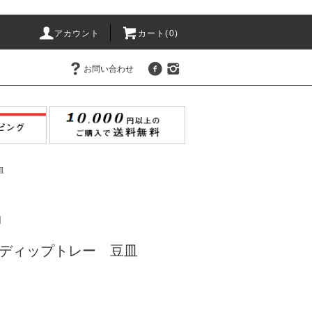
アカウント
カート(
0
)
お問い合わせ
皿
】
ディップトレー 豆皿