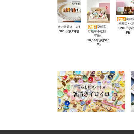
薬師窯
彩華みやび
犬の箸置き 7種
薬師窯
2,200円(税
385円(税35円)
彩絵華小紋雛
円)
平飾り
10,560円(税960
円)