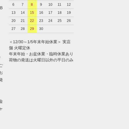
6
7
8
9
10
11
12
B
13
14
15
16
17
18
19
20
21
22
23
24
25
26
27
28
29
30
＜12/30～1/5年末年始休業＞ 実店
舗 火曜定休
年末年始・お盆休業・臨時休業あり
メ
荷物の発送は火曜日以外の平日のみ
ご
お
発
金
ャ