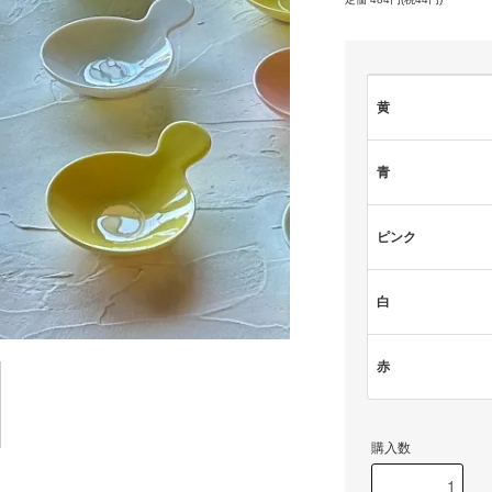
黄
青
ピンク
白
赤
購入数