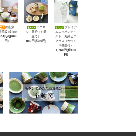
武山窯
アニマ
プレミア
唐草紋 睦揃え
ル 香炉（お香
ムニッポンテイ
504円(税864
立て）
スト 丸紋ビア
円)
880円(税80円)
グラス（泡づく
り機能付）
1,760円(税160
円)