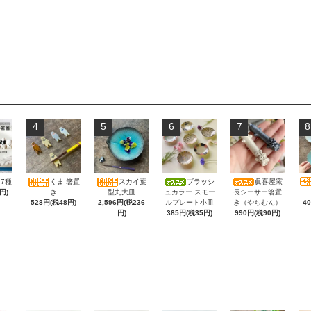
4
5
6
7
8
7種
くま 箸置
スカイ葉
ブラッシ
眞喜屋窯
円)
き
型丸大皿
ュカラー スモー
長シーサー箸置
4
528円(税48円)
2,596円(税236
ルプレート小皿
き（やちむん）
円)
385円(税35円)
990円(税90円)