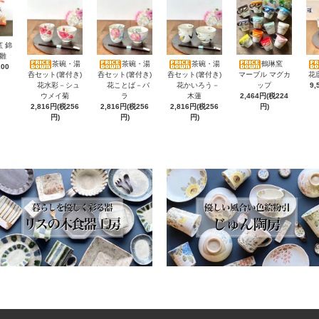
 錦
雛
茶碗・湯
茶碗・湯
茶碗・湯
鶴琳窯
200
呑セット(箸付き)
呑セット(箸付き)
呑セット(箸付き)
マーブル マグカ
花
花水彩－シュ
花ことば－バ
花かいろう－
ップ
9,
ウメイ菊
ラ
木蓮
2,464円(税224
2,816円(税256
2,816円(税256
2,816円(税256
円)
円)
円)
円)