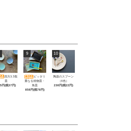
9
10
四方3.5取
ピッタリ
陶器のスプーン
皿
重なる焼物皿・
（6色）
05円(税37円)
角皿
238円(税22円)
858円(税78円)