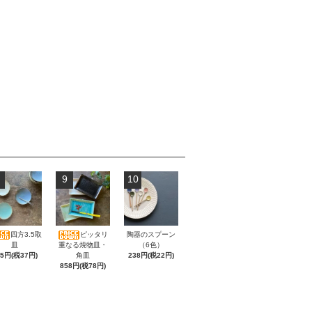
9
10
四方3.5取
ピッタリ
陶器のスプーン
皿
重なる焼物皿・
（6色）
05円(税37円)
角皿
238円(税22円)
858円(税78円)