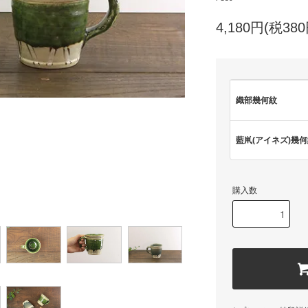
4,180円(税380
織部幾何紋
藍鼡(アイネズ)幾
購入数