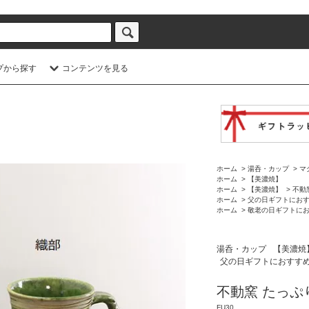
プから探す
コンテンツを見る
ホーム
>
湯呑・カップ
>
マ
ホーム
>
【美濃焼】
ホーム
>
【美濃焼】
>
不動
ホーム
>
父の日ギフトにお
ホーム
>
敬老の日ギフトに
湯呑・カップ
【美濃焼
父の日ギフトにおすす
不動窯 たっぷ
FU30