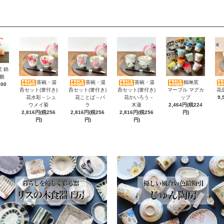
 錦
雛
茶碗・湯
茶碗・湯
茶碗・湯
鶴琳窯
200
呑セット(箸付き)
呑セット(箸付き)
呑セット(箸付き)
マーブル マグカ
花
花水彩－シュ
花ことば－バ
花かいろう－
ップ
9,
ウメイ菊
ラ
木蓮
2,464円(税224
2,816円(税256
2,816円(税256
2,816円(税256
円)
円)
円)
円)