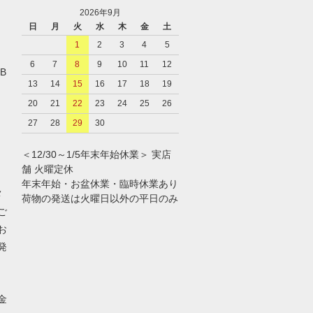
2026年9月
日
月
火
水
木
金
土
1
2
3
4
5
6
7
8
9
10
11
12
B
13
14
15
16
17
18
19
20
21
22
23
24
25
26
27
28
29
30
＜12/30～1/5年末年始休業＞ 実店
舗 火曜定休
年末年始・お盆休業・臨時休業あり
メ
荷物の発送は火曜日以外の平日のみ
ご
お
発
金