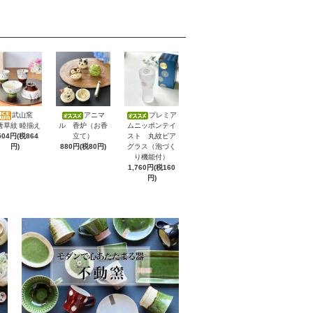
武山窯
アニマ
プレミア
唐草紋 睦揃え
ル 香炉（お香
ムニッポンテイ
504円(税864
立て）
スト 丸紋ビア
円)
880円(税80円)
グラス（泡づく
り機能付）
1,760円(税160
円)