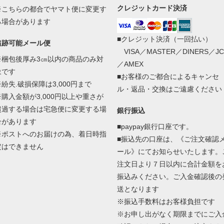
クレジットカード決済
※こちらの都合でヤマト便に変更す
る場合があります
■クレジット決済（一回払い）
追跡可能メール便
VISA／MASTER／DINERS／JC
※梱包後厚み3㎝以内の商品のみ対
／AMEX
象です
■お客様のご都合によるキャンセ
※紛失.破損保障は3,000円まで
ル・返品・交換はご遠慮ください
※購入金額が3,000円以上や重さが
超過する場合は宅急便に変更する場
銀行振込
合があります
■paypay銀行口座です。
※ポストへのお届けの為、着日時指
■振込先の口座は、《ご注文確認
定はできません
ール》にてお知らせいたします。
注文日より７日以内に合計金額を
振込みください。ご入金確認後の
送となります
※振込手数料はお客様負担です
※お申し出がなく期限までにご入