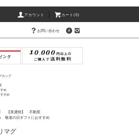
アカウント
カート(
0
)
お問い合わせ
グカップ
窯
すすめ
おすすめ
】
【美濃焼】
不動窯
め
敬老の日ギフトにおすすめ
りマグ