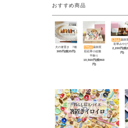
おすすめ商品
薬師窯
彩華みやび
犬の箸置き 7種
薬師窯
2,200円(税
385円(税35円)
彩絵華小紋雛
円)
平飾り
10,560円(税960
円)