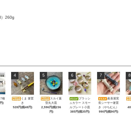
l）260g
4
5
6
7
8
7種
くま 箸置
スカイ葉
ブラッシ
眞喜屋窯
円)
き
型丸大皿
ュカラー スモー
長シーサー箸置
4
528円(税48円)
2,596円(税236
ルプレート小皿
き（やちむん）
円)
385円(税35円)
990円(税90円)