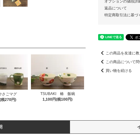
オプションの値段詳
返品について
特定商取引法に基づ
この商品を友達に教
この商品について問
買い物を続ける
TSUBAKI 椿 飯碗
ひさごマグ
1,100円(税100円)
円(税270円)
明