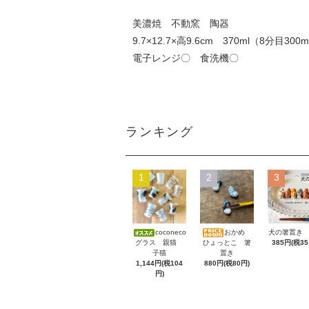
美濃焼 不動窯 陶器
9.7×12.7×高9.6cm 370ml（8分目300m
電子レンジ〇 食洗機〇
ランキング
1
2
3
coconeco
おかめ
犬の箸置き 
グラス 親猫
ひょっとこ 箸
385円(税35
子猫
置き
1,144円(税104
880円(税80円)
円)