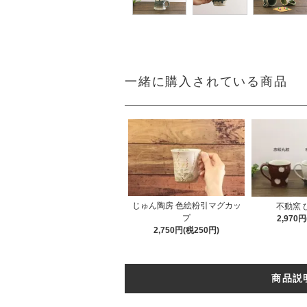
一緒に購入されている商品
じゅん陶房 色絵粉引マグカッ
不動窯 
プ
2,970
2,750円(税250円)
商品説