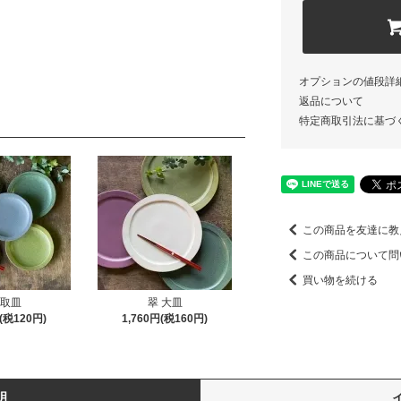
オプションの値段詳
返品について
特定商取引法に基づ
この商品を友達に教
この商品について問
買い物を続ける
 取皿
翠 大皿
円(税120円)
1,760円(税160円)
明