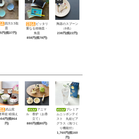
四方3.5取
ピッタリ
陶器のスプーン
皿
重なる焼物皿・
（6色）
05円(税37円)
角皿
238円(税22円)
858円(税78円)
武山窯
アニマ
プレミア
唐草紋 睦揃え
ル 香炉（お香
ムニッポンテイ
504円(税864
立て）
スト 丸紋ビア
円)
880円(税80円)
グラス（泡づく
り機能付）
1,760円(税160
円)