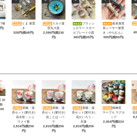
7種
くま 箸置
スカイ葉
ブラッシ
眞喜屋窯
円)
き
型丸大皿
ュカラー スモー
長シーサー箸置
4
528円(税48円)
2,596円(税236
ルプレート小皿
き（やちむん）
円)
385円(税35円)
990円(税90円)
 錦
雛
茶碗・湯
茶碗・湯
茶碗・湯
鶴琳窯
200
呑セット(箸付き)
呑セット(箸付き)
呑セット(箸付き)
マーブル マグカ
花
花水彩－シュ
花ことば－バ
花かいろう－
ップ
9,
ウメイ菊
ラ
木蓮
2,464円(税224
2,816円(税256
2,816円(税256
2,816円(税256
円)
円)
円)
円)