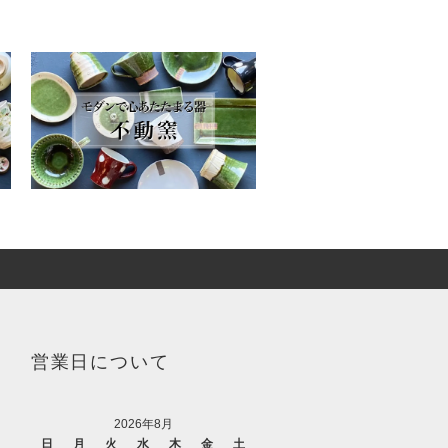
営業日について
2026年8月
日
月
火
水
木
金
土