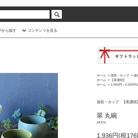
プから探す
コンテンツを見る
ホーム
>
湯呑・カップ
>
湯
ホーム
>
【美濃焼】
ホーム
>
1,000円～2,000
湯呑・カップ
【美濃焼
翠 丸碗
AT575
1,936円(税176