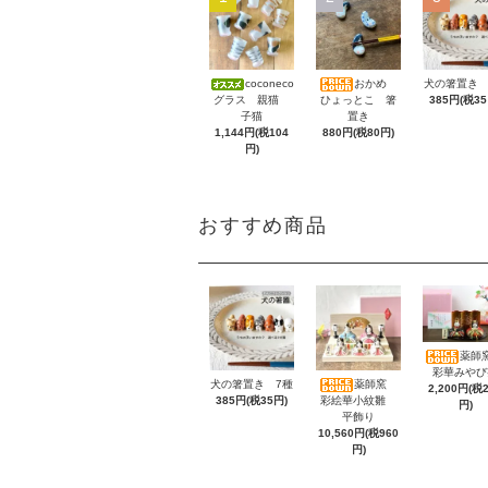
coconeco
おかめ
犬の箸置き 
グラス 親猫
ひょっとこ 箸
385円(税35
子猫
置き
1,144円(税104
880円(税80円)
円)
おすすめ商品
薬師窯
彩華みやび
犬の箸置き 7種
薬師窯
2,200円(税
385円(税35円)
彩絵華小紋雛
円)
平飾り
10,560円(税960
円)