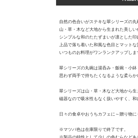
自然の色合いがステキな翠シリーズの丸
山・草・木など大地から生まれた美しい
シンプルな和のたたずまいが凛とした印
上品で落ち着いた和風な色目とマットな
いつものお料理がワンランクアップしま
翠シリーズの丸碗は湯呑み・飯碗・小鉢
思わず両手で持ちたくなるような柔らか
翠シリーズは山・草・木など大地から生
磁器なので吸水性もなく扱いやすく、和
日々の食卓やおうちカフェに～贈り物に
※マツバ色は在庫限りで終了です。
※製品の特性として少しの色むらなどあ