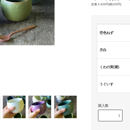
定価 2,420円(税220円)
空色ねず
月白
くわの実(紫)
うぐいす
購入数