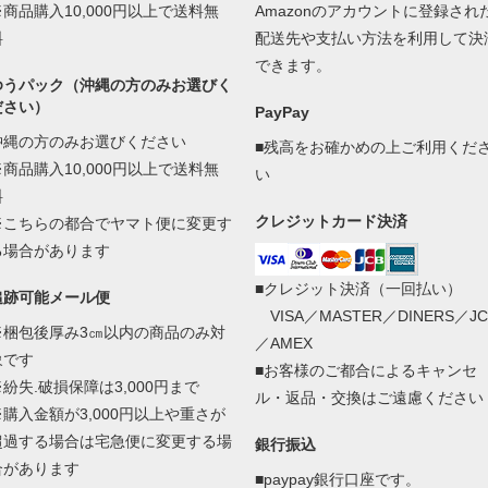
※商品購入10,000円以上で送料無
Amazonのアカウントに登録され
料
配送先や支払い方法を利用して決
できます。
ゆうパック（沖縄の方のみお選びく
ださい）
PayPay
沖縄の方のみお選びください
■残高をお確かめの上ご利用くだ
※商品購入10,000円以上で送料無
い
料
クレジットカード決済
※こちらの都合でヤマト便に変更す
る場合があります
■クレジット決済（一回払い）
追跡可能メール便
VISA／MASTER／DINERS／JC
※梱包後厚み3㎝以内の商品のみ対
／AMEX
象です
■お客様のご都合によるキャンセ
※紛失.破損保障は3,000円まで
ル・返品・交換はご遠慮ください
※購入金額が3,000円以上や重さが
超過する場合は宅急便に変更する場
銀行振込
合があります
■paypay銀行口座です。