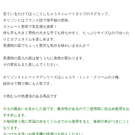
見ているだけでほっこりしちゃうストレートタイプのマグカップ。
オリゾンとはフランス語で地平線の意味。
ストレート形状で安定感も抜群！
持ち手も大きく男性の大きな手でも持ちやすく、たっぷりサイズなのでゆった
りとカフェタイムを楽しめます。
美濃焼の器でちょっと贅沢な気分を味わいませんか？
美濃焼の貫入の器は使ううちに表情が変わります。
その変化もまた楽しんでください。
オリゾンストレートマグシリーズはショコラ・ミント・クリームの３種。
組合せて贈り物にも人気です。
※色むらや色濃淡のある商品です
※土の風合いを生かした器です。吸水性があるのでご使用前に目止め処理をお
すすめします。
※毎回使う前に常温の水をくぐらせてから使用すると、食材の色がつきにくく
なります。
※つけおき洗いや食洗機の使用はお控えください