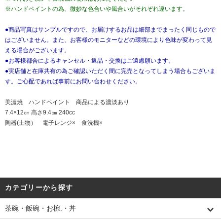
※ハンドペイントの為、微妙な色合いや風合いがそれぞれ違います。
●商品写真はサンプルですので、お届けするお品は細部までまったく同じもので
はございません。また、お客様のモニターなどの環境により色味が変わって見
える場合がございます。
●お客様都合によるキャンセル・返品・交換はご遠慮願います。
●実店舗と在庫共有の為ご確認いただく間に完売となってしまう場合もございま
す。ご心配であれば事前にお問い合わせください。
美濃焼 ハンドペイント 商品による濃淡あり
7.4×12㎝ 高さ9.4㎝ 240cc
陶器(土物） 電子レンジ× 食洗機×
カテゴリーから探す
茶碗・飯碗・お椀.・丼