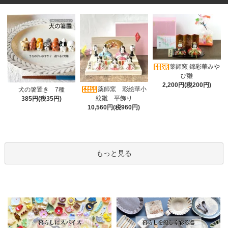
薬師窯 錦彩華みや
び雛
2,200円(税200円)
薬師窯 彩絵華小
犬の箸置き 7種
紋雛 平飾り
385円(税35円)
10,560円(税960円)
もっと見る