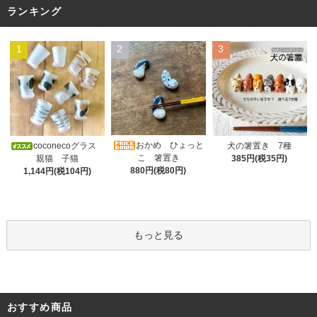
ランキング
1
2
3
おかめ ひょっと
coconecoグラス
犬の箸置き 7種
こ 箸置き
親猫 子猫
385円(税35円)
880円(税80円)
1,144円(税104円)
もっと見る
おすすめ商品