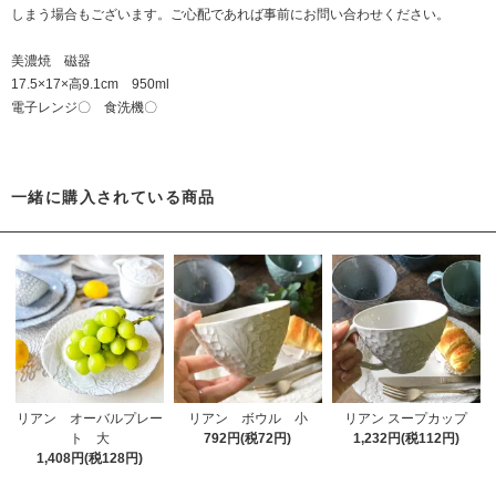
しまう場合もございます。ご心配であれば事前にお問い合わせください。
美濃焼 磁器
17.5×17×高9.1cm 950ml
電子レンジ〇 食洗機〇
一緒に購入されている商品
リアン オーバルプレー
リアン ボウル 小
リアン スープカップ
ト 大
792円(税72円)
1,232円(税112円)
1,408円(税128円)