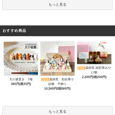
もっと見る
おすすめ商品
薬師窯 錦彩華みや
び雛
2,200円(税200円)
薬師窯 彩絵華小
犬の箸置き 7種
紋雛 平飾り
385円(税35円)
10,560円(税960円)
もっと見る