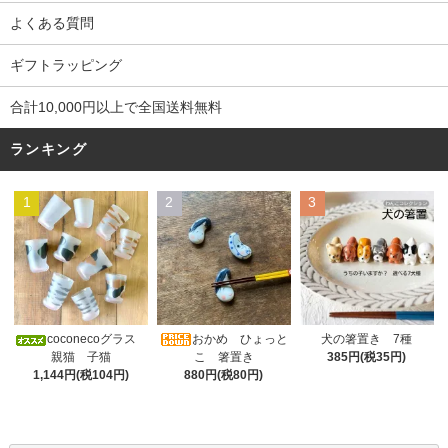
よくある質問
ギフトラッピング
合計10,000円以上で全国送料無料
ランキング
1
2
3
おかめ ひょっと
coconecoグラス
犬の箸置き 7種
こ 箸置き
親猫 子猫
385円(税35円)
880円(税80円)
1,144円(税104円)