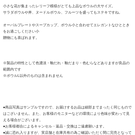
小さな花が集まったレリーフ模様がとても上品なボウルの大サイズ。
サラダボウルや丼、ヌードルボウル、フルーツを盛ってもステキですね。
オーバルプレートやスープカップ、ボウル小と合わせてエレガントなひととき
をお過ごしください小
贈物にも喜ばれます。
※製品の特性として色濃淡・釉だれ・釉だまり・色むらなどありますが良品の
範囲内です
※ボウルL以外のものは含まれません
●商品写真はサンプルですので、お届けするお品は細部までまったく同じもので
はございません。また、お客様のモニターなどの環境により色味が変わって見
える場合がございます。
●お客様都合によるキャンセル・返品・交換はご遠慮願います。
●誠に恐れ入りますが、実店舗と在庫共有の為ご確認いただく間に完売となって