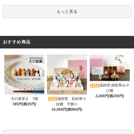
もっと見る
おすすめ商品
薬師窯 錦彩華みや
び雛
2,200円(税200円)
薬師窯 彩絵華小
犬の箸置き 7種
紋雛 平飾り
385円(税35円)
10,560円(税960円)