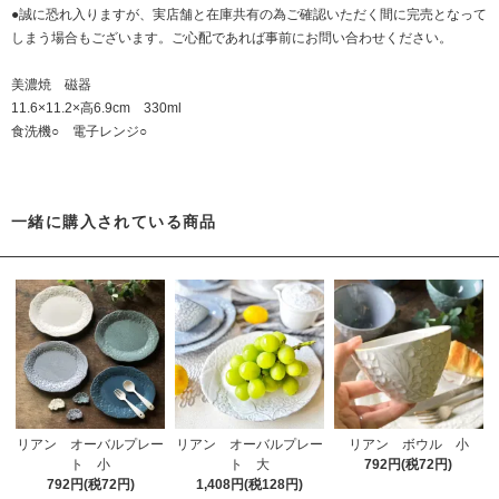
●誠に恐れ入りますが、実店舗と在庫共有の為ご確認いただく間に完売となって
しまう場合もございます。ご心配であれば事前にお問い合わせください。
美濃焼 磁器
11.6×11.2×高6.9cm 330ml
食洗機○ 電子レンジ○
一緒に購入されている商品
リアン オーバルプレー
リアン オーバルプレー
リアン ボウル 小
ト 小
ト 大
792円(税72円)
792円(税72円)
1,408円(税128円)