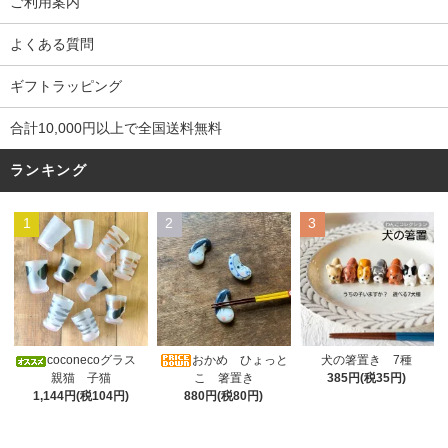
ご利用案内
よくある質問
ギフトラッピング
合計10,000円以上で全国送料無料
ランキング
1
2
3
おかめ ひょっと
coconecoグラス
犬の箸置き 7種
こ 箸置き
親猫 子猫
385円(税35円)
880円(税80円)
1,144円(税104円)