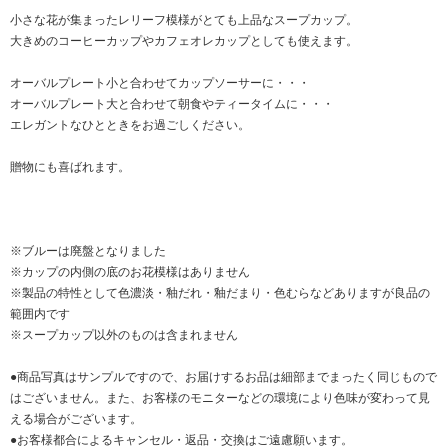
小さな花が集まったレリーフ模様がとても上品なスープカップ。
大きめのコーヒーカップやカフェオレカップとしても使えます。
オーバルプレート小と合わせてカップソーサーに・・・
オーバルプレート大と合わせて朝食やティータイムに・・・
エレガントなひとときをお過ごしください。
贈物にも喜ばれます。
※ブルーは廃盤となりました
※カップの内側の底のお花模様はありません
※製品の特性として色濃淡・釉だれ・釉だまり・色むらなどありますが良品の
範囲内です
※スープカップ以外のものは含まれません
●商品写真はサンプルですので、お届けするお品は細部までまったく同じもので
はございません。また、お客様のモニターなどの環境により色味が変わって見
える場合がございます。
●お客様都合によるキャンセル・返品・交換はご遠慮願います。