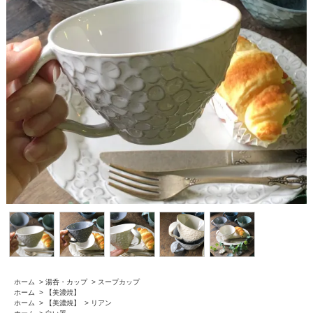
ホーム
>
湯呑・カップ
>
スープカップ
ホーム
>
【美濃焼】
ホーム
>
【美濃焼】
>
リアン