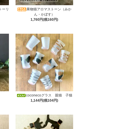
トーリ
果物猫アロマストーン（みか
ん・かぼす）
1,760円(税160円)
S
coconecoグラス 親猫 子猫
1,144円(税104円)