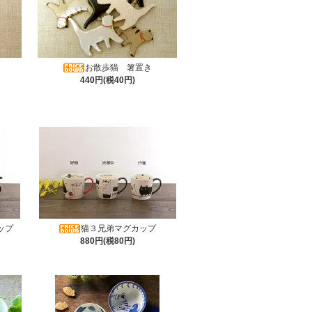
き
お散歩猫 箸置き
440円(税40円)
ップ
猫３兄弟マグカップ
880円(税80円)