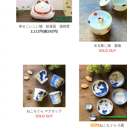
幸せこいこい猫 蚊遣器 薬師窯
2,112円(税192円)
水玉散し猫 蓋物
SOLD OUT
ねこちぐら マグカップ
SOLD OUT
ねこちぐら 小皿