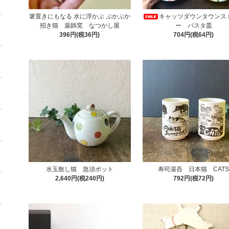
箸置きにもなる 水に浮かぶ ぷかぷか
キャッツダウンタウンス
招き猫 薬師窯 なつかし屋
ー パスタ皿
396円(税36円)
704円(税64円)
水玉散し猫 急須ポット
寿司湯呑 日本猫 CAT
2,640円(税240円)
792円(税72円)