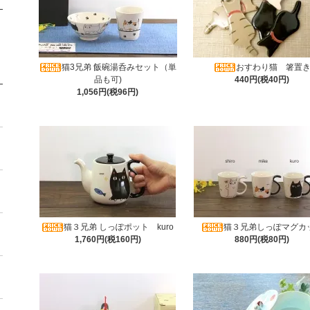
猫3兄弟 飯碗湯呑みセット（単
おすわり猫 箸置
品も可)
440円(税40円)
1,056円(税96円)
猫３兄弟 しっぽポット kuro
猫３兄弟しっぽマグカ
1,760円(税160円)
880円(税80円)