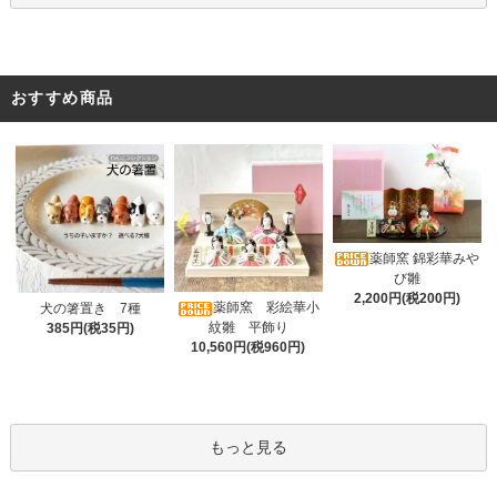
おすすめ商品
薬師窯 錦彩華みや
び雛
2,200円(税200円)
薬師窯 彩絵華小
犬の箸置き 7種
紋雛 平飾り
385円(税35円)
10,560円(税960円)
もっと見る