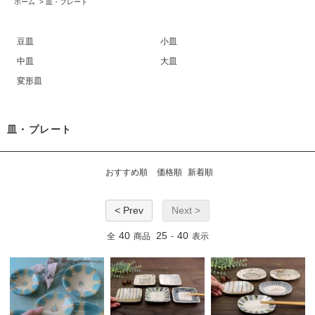
ホーム
>
皿・プレート
豆皿
小皿
中皿
大皿
変形皿
皿・プレート
おすすめ順
価格順
新着順
< Prev
Next >
40
25
40
全
商品
-
表示