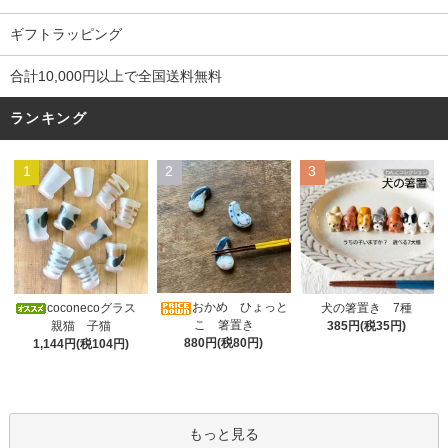
ギフトラッピング
合計10,000円以上で全国送料無料
ランキング
1
2
3
おかめ ひょっと
coconecoグラス
犬の箸置き 7種
こ 箸置き
親猫 子猫
385円(税35円)
880円(税80円)
1,144円(税104円)
もっと見る