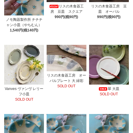
リスの木食器工
リスの木食器工房 豆
房 豆皿 スクエア
皿 オーバル
990円(税90円)
990円(税90円)
ノモ陶器製作所 チチチ
ャン小皿（やちむん）
1,540円(税140円)
リスの木食器工房 オー
バルプレート 大 緑彩
SOLD OUT
Vanves ヴァンヴ レリー
翠 大皿
フ小皿
SOLD OUT
SOLD OUT