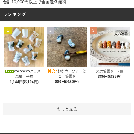
合計10,000円以上で全国送料無料
ランキング
1
2
3
おかめ ひょっと
coconecoグラス
犬の箸置き 7種
こ 箸置き
親猫 子猫
385円(税35円)
880円(税80円)
1,144円(税104円)
もっと見る