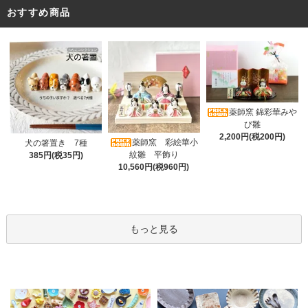
おすすめ商品
薬師窯 錦彩華みや
び雛
2,200円(税200円)
薬師窯 彩絵華小
犬の箸置き 7種
紋雛 平飾り
385円(税35円)
10,560円(税960円)
もっと見る