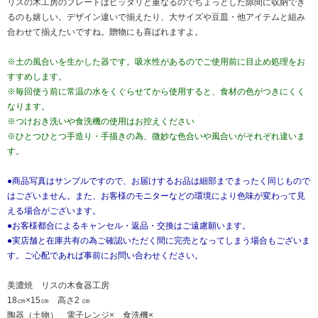
リスの木工房のプレートはピッタリと重なるのでちょっとした隙間に収納でき
るのも嬉しい。デザイン違いで揃えたり、大サイズや豆皿・他アイテムと組み
合わせて揃えたいですね。贈物にも喜ばれますよ。
※土の風合いを生かした器です。吸水性があるのでご使用前に目止め処理をお
すすめします。
※毎回使う前に常温の水をくぐらせてから使用すると、食材の色がつきにくく
なります。
※つけおき洗いや食洗機の使用はお控えください
※ひとつひとつ手造り・手描きの為、微妙な色合いや風合いがそれぞれ違いま
す。
●商品写真はサンプルですので、お届けするお品は細部までまったく同じもので
はございません。また、お客様のモニターなどの環境により色味が変わって見
える場合がございます。
●お客様都合によるキャンセル・返品・交換はご遠慮願います。
●実店舗と在庫共有の為ご確認いただく間に完売となってしまう場合もございま
す。ご心配であれば事前にお問い合わせください。
美濃焼 リスの木食器工房
18㎝×15㎝ 高さ2 ㎝
陶器（土物） 電子レンジ× 食洗機×