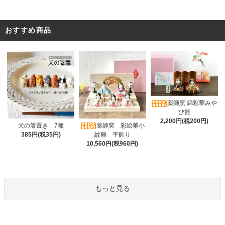
おすすめ商品
薬師窯 錦彩華みや
び雛
2,200円(税200円)
薬師窯 彩絵華小
犬の箸置き 7種
紋雛 平飾り
385円(税35円)
10,560円(税960円)
もっと見る