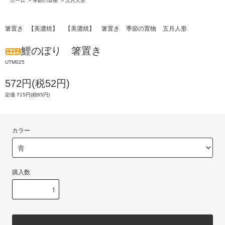
ホーム
>
季節の置物
>
五月人形
箸置き
【美濃焼】
【美濃焼】
箸置き
季節の置物
五月人形
鯉のぼり 箸置き
UTM025
572円(税52円)
定価 715円(税65円)
カラー
購入数