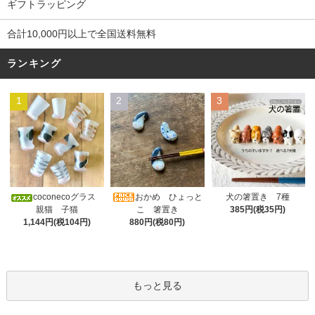
ギフトラッピング
合計10,000円以上で全国送料無料
ランキング
1
2
3
おかめ ひょっと
coconecoグラス
犬の箸置き 7種
こ 箸置き
親猫 子猫
385円(税35円)
880円(税80円)
1,144円(税104円)
もっと見る