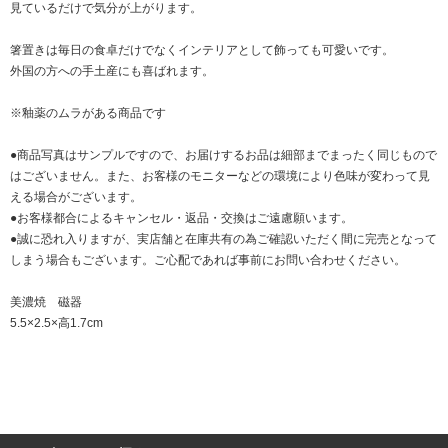
見ているだけで気分が上がります。
箸置きは毎日の食卓だけでなくインテリアとして飾っても可愛いです。
外国の方への手土産にも喜ばれます。
※釉薬のムラがある商品です
●商品写真はサンプルですので、お届けするお品は細部までまったく同じもので
はございません。また、お客様のモニターなどの環境により色味が変わって見
える場合がございます。
●お客様都合によるキャンセル・返品・交換はご遠慮願います。
●誠に恐れ入りますが、実店舗と在庫共有の為ご確認いただく間に完売となって
しまう場合もございます。ご心配であれば事前にお問い合わせください。
美濃焼 磁器
5.5×2.5×高1.7cm