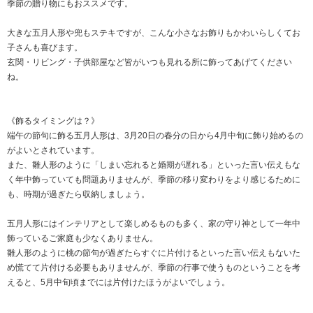
季節の贈り物にもおススメです。
大きな五月人形や兜もステキですが、こんな小さなお飾りもかわいらしくてお
子さんも喜びます。
玄関・リビング・子供部屋など皆がいつも見れる所に飾ってあげてください
ね。
《飾るタイミングは？》
端午の節句に飾る五月人形は、3月20日の春分の日から4月中旬に飾り始めるの
がよいとされています。
また、雛人形のように「しまい忘れると婚期が遅れる」といった言い伝えもな
く年中飾っていても問題ありませんが、季節の移り変わりをより感じるために
も、時期が過ぎたら収納しましょう。
五月人形にはインテリアとして楽しめるものも多く、家の守り神として一年中
飾っているご家庭も少なくありません。
雛人形のように桃の節句が過ぎたらすぐに片付けるといった言い伝えもないた
め慌てて片付ける必要もありませんが、季節の行事で使うものということを考
えると、5月中旬頃までには片付けたほうがよいでしょう。