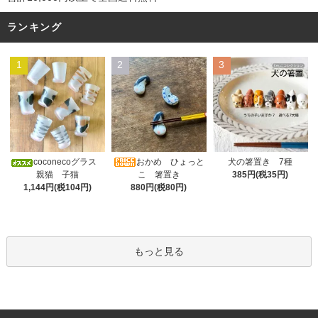
ランキング
1
2
3
おかめ ひょっと
coconecoグラス
犬の箸置き 7種
こ 箸置き
親猫 子猫
385円(税35円)
880円(税80円)
1,144円(税104円)
もっと見る