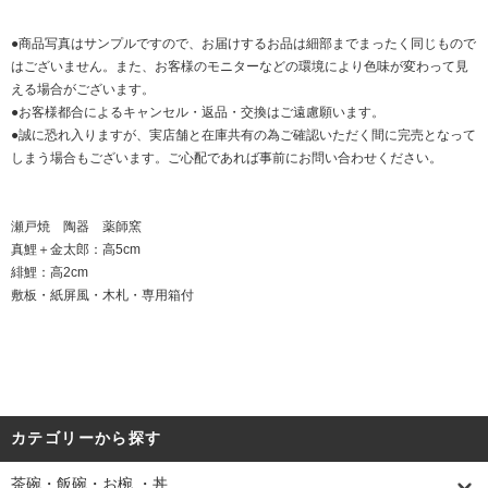
●商品写真はサンプルですので、お届けするお品は細部までまったく同じもので
はございません。また、お客様のモニターなどの環境により色味が変わって見
える場合がございます。
●お客様都合によるキャンセル・返品・交換はご遠慮願います。
●誠に恐れ入りますが、実店舗と在庫共有の為ご確認いただく間に完売となって
しまう場合もございます。ご心配であれば事前にお問い合わせください。
瀬戸焼 陶器 薬師窯
真鯉＋金太郎：高5cm
緋鯉：高2cm
敷板・紙屏風・木札・専用箱付
カテゴリーから探す
茶碗・飯碗・お椀.・丼