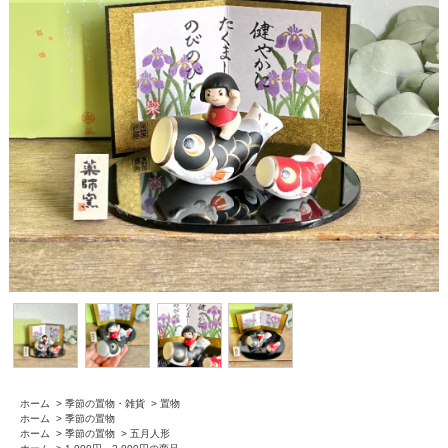
ホーム
>
季節の置物・雑貨
>
置物
ホーム
>
季節の置物
ホーム
>
季節の置物
>
五月人形