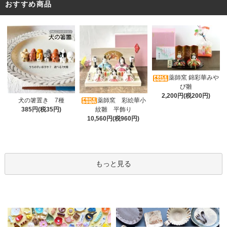
おすすめ商品
薬師窯 錦彩華みや
び雛
2,200円(税200円)
薬師窯 彩絵華小
犬の箸置き 7種
紋雛 平飾り
385円(税35円)
10,560円(税960円)
もっと見る