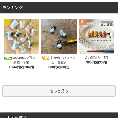
ランキング
1
2
3
おかめ ひょっと
coconecoグラス
犬の箸置き 7種
こ 箸置き
親猫 子猫
385円(税35円)
880円(税80円)
1,144円(税104円)
もっと見る
おすすめ商品