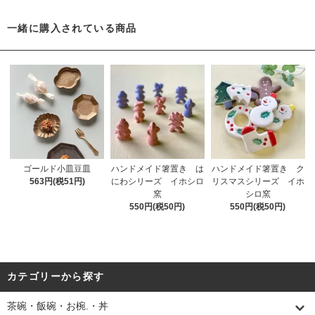
一緒に購入されている商品
ゴールド小皿豆皿
ハンドメイド箸置き は
ハンドメイド箸置き ク
563円(税51円)
にわシリーズ イホシロ
リスマスシリーズ イホ
窯
シロ窯
550円(税50円)
550円(税50円)
カテゴリーから探す
茶碗・飯碗・お椀.・丼