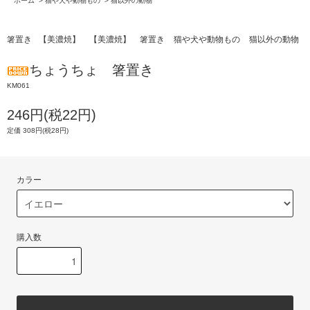
ホーム
>
猫や犬や動物もの
>
猫以外の動物
箸置き
【美濃焼】
【美濃焼】
箸置き
猫や犬や動物もの
猫以外の動物
ちょうちょ 箸置き
KM061
246円(税22円)
定価 308円(税28円)
カラー
購入数