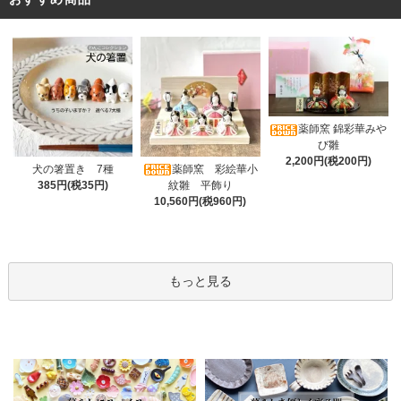
薬師窯 錦彩華みや
び雛
2,200円(税200円)
薬師窯 彩絵華小
犬の箸置き 7種
紋雛 平飾り
385円(税35円)
10,560円(税960円)
もっと見る