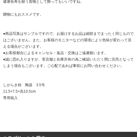
健康長寿を願う置物として飾ってもいいですね。
贈物にもおススメです。
●商品写真はサンプルですので、お届けするお品は細部までまったく同じもので
はございません。また、お客様のモニターなどの環境により色味が変わって見
える場合がございます。
●お客様都合によるキャンセル・返品・交換はご遠慮願います。
●誠に恐れ入りますが、実店舗と在庫共有の為ご確認いただく間に完売となって
しまう場合もございます。ご心配であれば事前にお問い合わせください。
しがらき焼 陶器 3.5号
11.5×7.5×高10.5cm
専用箱入