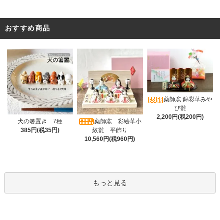
おすすめ商品
薬師窯 錦彩華みや
び雛
2,200円(税200円)
薬師窯 彩絵華小
犬の箸置き 7種
紋雛 平飾り
385円(税35円)
10,560円(税960円)
もっと見る