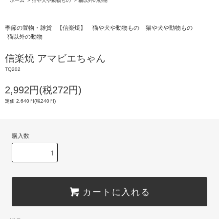
ホーム
>
猫や犬や動物もの
>
猫以外の動物
季節の置物・雑貨
【信楽焼】
猫や犬や動物もの
猫や犬や動物もの
猫以外の動物
信楽焼 アマビエちゃん
TQ202
2,992円(税272円)
定価 2,640円(税240円)
購入数
カートに入れる