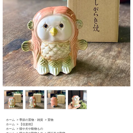
ホーム
>
季節の置物・雑貨
>
置物
ホーム
>
【信楽焼】
ホーム
>
猫や犬や動物もの