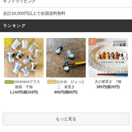
ギフトラッピング
合計10,000円以上で全国送料無料
ランキング
1
2
3
おかめ ひょっと
coconecoグラス
犬の箸置き 7種
こ 箸置き
親猫 子猫
385円(税35円)
880円(税80円)
1,144円(税104円)
もっと見る