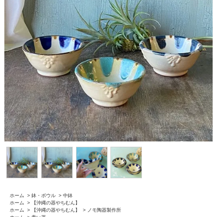
ホーム
>
鉢・ボウル
>
中鉢
ホーム
>
【沖縄の器やちむん】
ホーム
>
【沖縄の器やちむん】
>
ノモ陶器製作所