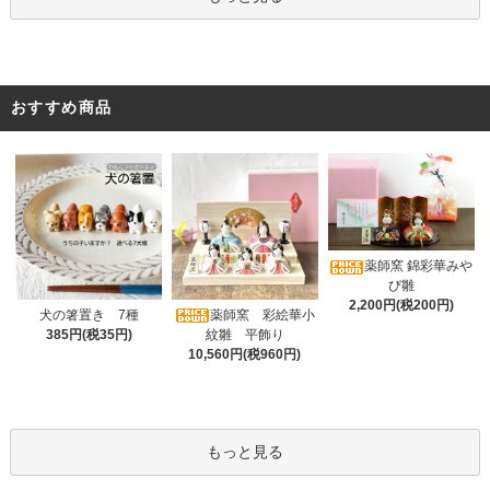
おすすめ商品
薬師窯 錦彩華みや
び雛
2,200円(税200円)
薬師窯 彩絵華小
犬の箸置き 7種
紋雛 平飾り
385円(税35円)
10,560円(税960円)
もっと見る