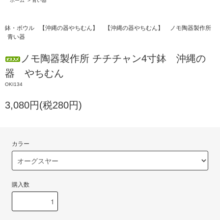
ホーム
>
青い器
鉢・ボウル
【沖縄の器やちむん】
【沖縄の器やちむん】
ノモ陶器製作所
青い器
ノモ陶器製作所 チチチャン4寸鉢 沖縄の
器 やちむん
OKI134
3,080円(税280円)
カラー
購入数