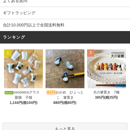
よくある質問
ギフトラッピング
合計10,000円以上で全国送料無料
ランキング
1
2
3
おかめ ひょっと
coconecoグラス
犬の箸置き 7種
こ 箸置き
親猫 子猫
385円(税35円)
880円(税80円)
1,144円(税104円)
もっと見る