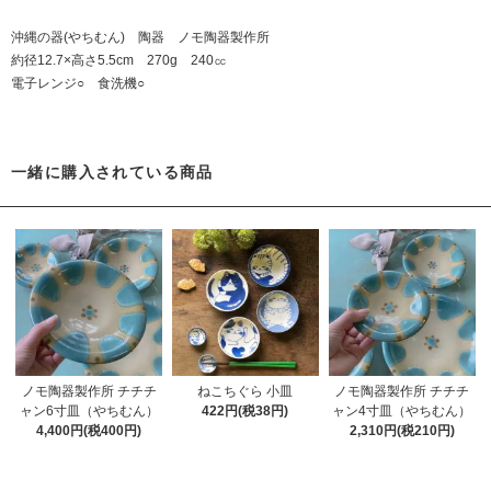
沖縄の器(やちむん) 陶器 ノモ陶器製作所
約径12.7×高さ5.5cm 270g 240㏄
電子レンジ○ 食洗機○
一緒に購入されている商品
ノモ陶器製作所 チチチ
ねこちぐら 小皿
ノモ陶器製作所 チチチ
ャン6寸皿（やちむん）
422円(税38円)
ャン4寸皿（やちむん）
4,400円(税400円)
2,310円(税210円)