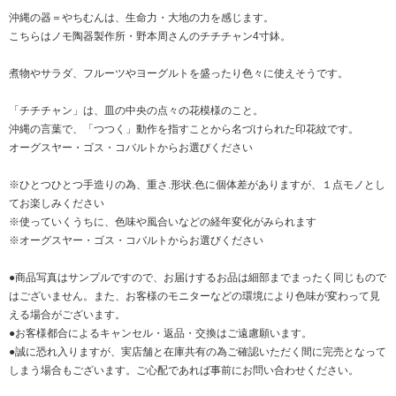
沖縄の器＝やちむんは、生命力・大地の力を感じます。
こちらはノモ陶器製作所・野本周さんのチチチャン4寸鉢。
煮物やサラダ、フルーツやヨーグルトを盛ったり色々に使えそうです。
「チチチャン」は、皿の中央の点々の花模様のこと。
沖縄の言葉で、「つつく」動作を指すことから名づけられた印花紋です。
オーグスヤー・ゴス・コバルトからお選びください
※ひとつひとつ手造りの為、重さ.形状.色に個体差がありますが、１点モノとし
てお楽しみください
※使っていくうちに、色味や風合いなどの経年変化がみられます
※オーグスヤー・ゴス・コバルトからお選びください
●商品写真はサンプルですので、お届けするお品は細部までまったく同じもので
はございません。また、お客様のモニターなどの環境により色味が変わって見
える場合がございます。
●お客様都合によるキャンセル・返品・交換はご遠慮願います。
●誠に恐れ入りますが、実店舗と在庫共有の為ご確認いただく間に完売となって
しまう場合もございます。ご心配であれば事前にお問い合わせください。