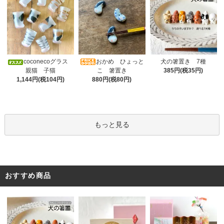
おかめ ひょっと
coconecoグラス
犬の箸置き 7種
こ 箸置き
親猫 子猫
385円(税35円)
880円(税80円)
1,144円(税104円)
もっと見る
おすすめ商品