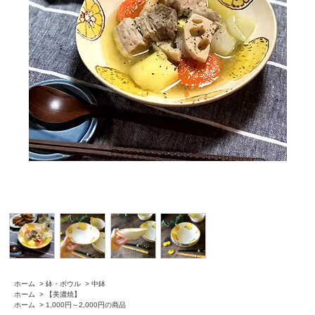
ホーム
>
鉢・ボウル
>
中鉢
ホーム
>
【美濃焼】
ホーム
>
1,000円～2,000円の商品