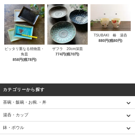
TSUBAKI 椿 湯呑
880円(税80円)
ザフラ 20cm深皿
ピッタリ重なる焼物皿・
774円(税70円)
角皿
858円(税78円)
カテゴリーから探す
茶碗・飯碗・お椀.・丼
湯呑・カップ
鉢・ボウル