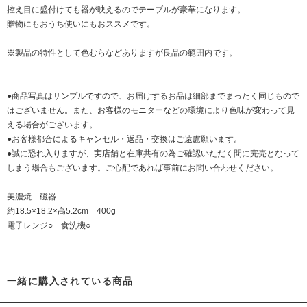
控え目に盛付けても器が映えるのでテーブルが豪華になります。
贈物にもおうち使いにもおススメです。
※製品の特性として色むらなどありますが良品の範囲内です。
●商品写真はサンプルですので、お届けするお品は細部までまったく同じもので
はございません。また、お客様のモニターなどの環境により色味が変わって見
える場合がございます。
●お客様都合によるキャンセル・返品・交換はご遠慮願います。
●誠に恐れ入りますが、実店舗と在庫共有の為ご確認いただく間に完売となって
しまう場合もございます。ご心配であれば事前にお問い合わせください。
美濃焼 磁器
約18.5×18.2×高5.2cm 400g
電子レンジ○ 食洗機○
一緒に購入されている商品