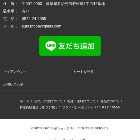
住 所： 〒507-0053 岐阜県多治見市若松町3丁目42番地
駐車場： 有り
電 話： 0572-24-5555
メール： kurashopp@gmail.com
マイアカウント
カートを見る
お問い合わせ
ホーム
/
支払い方法について
/
配送・送料について
/
返品について
/
特定商取引法に基づく表記
/
プライバシーポリシー
/ / /
RSS
/
ATOM
COPYRIGHT © 蔵ショップ ALL RIGHTS RESERVED.