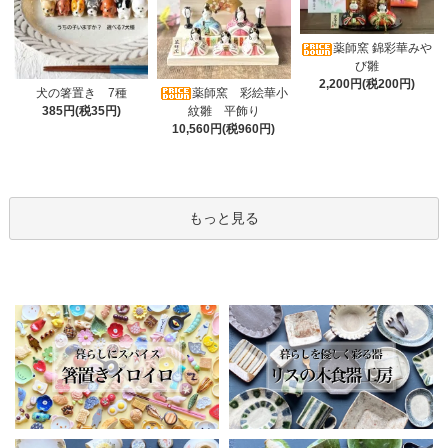
薬師窯 錦彩華みや
び雛
2,200円(税200円)
薬師窯 彩絵華小
犬の箸置き 7種
紋雛 平飾り
385円(税35円)
10,560円(税960円)
もっと見る