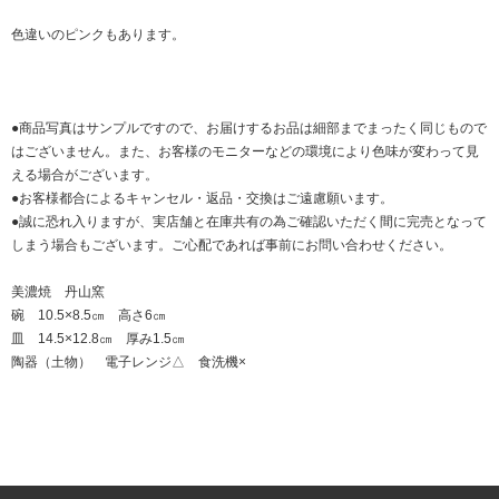
色違いのピンクもあります。
●商品写真はサンプルですので、お届けするお品は細部までまったく同じもので
はございません。また、お客様のモニターなどの環境により色味が変わって見
える場合がございます。
●お客様都合によるキャンセル・返品・交換はご遠慮願います。
●誠に恐れ入りますが、実店舗と在庫共有の為ご確認いただく間に完売となって
しまう場合もございます。ご心配であれば事前にお問い合わせください。
美濃焼 丹山窯
碗 10.5×8.5㎝ 高さ6㎝
皿 14.5×12.8㎝ 厚み1.5㎝
陶器（土物） 電子レンジ△ 食洗機×