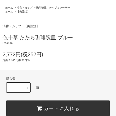
ホーム
>
湯呑・カップ
>
珈琲碗皿・カップ＆ソーサー
ホーム
>
【美濃焼】
湯呑・カップ
【美濃焼】
色十草 たたら珈琲碗皿 ブルー
UT-918b
2,772円(税252円)
定価 3,465円(税315円)
購入数
個
カートに入れる