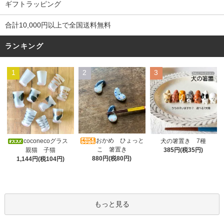
ギフトラッピング
合計10,000円以上で全国送料無料
ランキング
1
2
3
おかめ ひょっと
coconecoグラス
犬の箸置き 7種
こ 箸置き
親猫 子猫
385円(税35円)
880円(税80円)
1,144円(税104円)
もっと見る