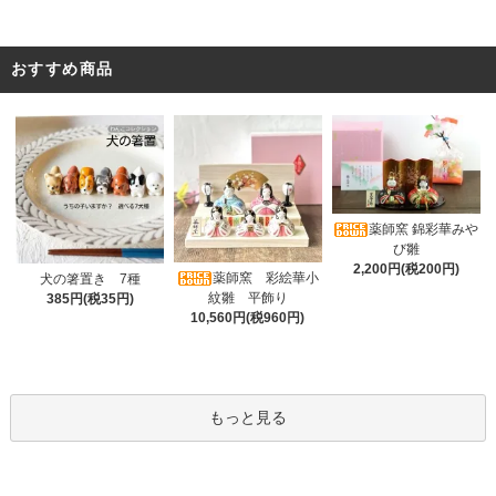
おすすめ商品
薬師窯 錦彩華みや
び雛
2,200円(税200円)
薬師窯 彩絵華小
犬の箸置き 7種
紋雛 平飾り
385円(税35円)
10,560円(税960円)
もっと見る