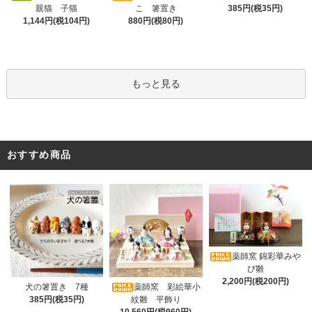
こ 箸置き
親猫 子猫
385円(税35円)
880円(税80円)
1,144円(税104円)
もっと見る
おすすめ商品
薬師窯 錦彩華みや
び雛
2,200円(税200円)
薬師窯 彩絵華小
犬の箸置き 7種
紋雛 平飾り
385円(税35円)
10,560円(税960円)