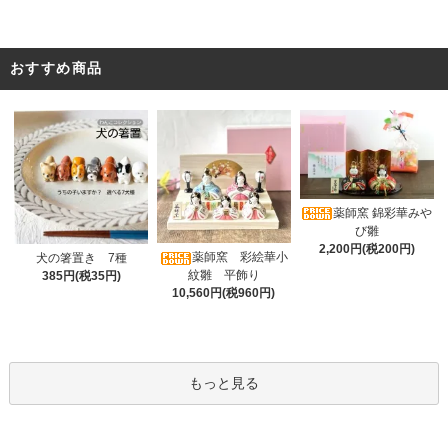
おすすめ商品
薬師窯 錦彩華みや
び雛
2,200円(税200円)
薬師窯 彩絵華小
犬の箸置き 7種
紋雛 平飾り
385円(税35円)
10,560円(税960円)
もっと見る