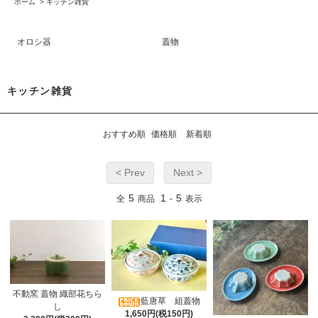
ホーム
>
キッチン雑貨
オロシ器
蓋物
キッチン雑貨
おすすめ順
価格順
新着順
< Prev
Next >
5
1
5
全
商品
-
表示
不動窯 蓋物 織部花ちら
藍唐草 組蓋物
し
1,650円(税150円)