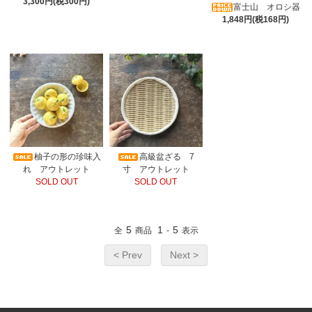
3,300円(税300円)
富士山 オロシ器
1,848円(税168円)
柚子の形の珍味入
高級盆ざる 7
れ アウトレット
寸 アウトレット
SOLD OUT
SOLD OUT
5
1
5
全
商品
-
表示
< Prev
Next >