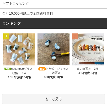
ギフトラッピング
合計10,000円以上で全国送料無料
ランキング
1
2
3
おかめ ひょっと
coconecoグラス
犬の箸置き 7種
こ 箸置き
親猫 子猫
385円(税35円)
880円(税80円)
1,144円(税104円)
もっと見る