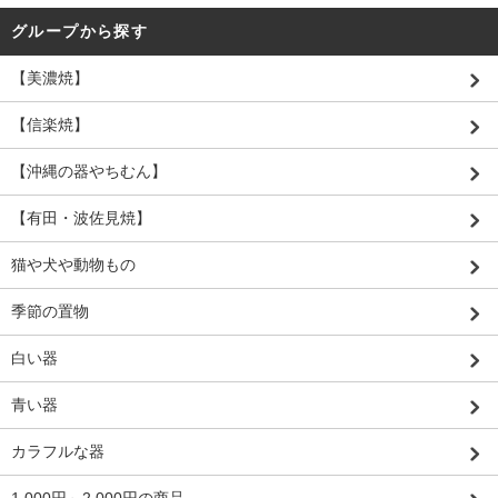
グループから探す
【美濃焼】
【信楽焼】
【沖縄の器やちむん】
【有田・波佐見焼】
猫や犬や動物もの
季節の置物
白い器
青い器
カラフルな器
1,000円～2,000円の商品