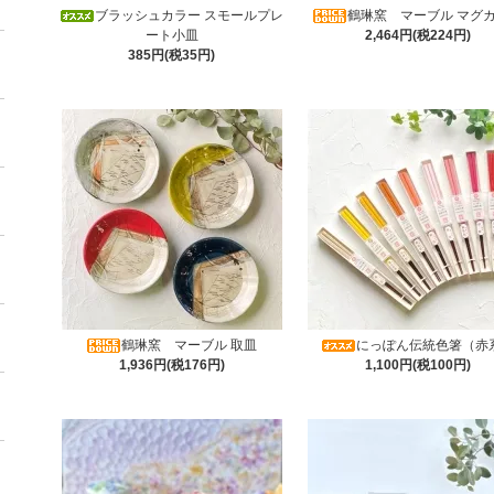
ブラッシュカラー スモールプレ
鶴琳窯 マーブル マグ
ート小皿
2,464円(税224円)
385円(税35円)
鶴琳窯 マーブル 取皿
にっぽん伝統色箸（赤
1,936円(税176円)
1,100円(税100円)