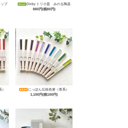
カップ
Dinky トリ小皿 みのる陶器
880円(税80円)
系）
にっぽん伝統色箸（青系）
1,100円(税100円)