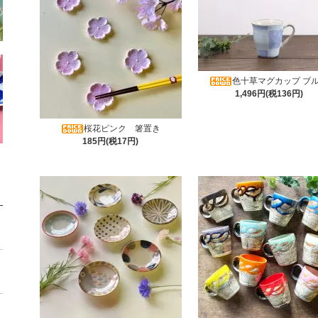
色十草マグカップ ブ
1,496円(税136円)
桜花ピンク 箸置き
185円(税17円)