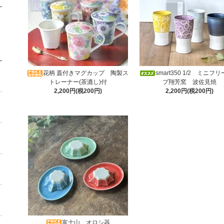
花柄 蓋付きマグカップ 陶製ス
smart350 1/2 ミニフ
トレーナー(茶漉し)付
プ翔芳窯 波佐見焼
2,200円(税200円)
2,200円(税200円)
富士山 オロシ器