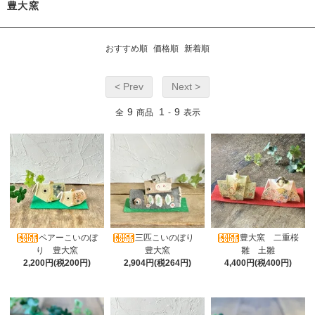
豊大窯
おすすめ順
価格順
新着順
< Prev
Next >
9
1
9
全
商品
-
表示
ペアーこいのぼ
三匹こいのぼり
豊大窯 二重桜
り 豊大窯
豊大窯
雛 土雛
2,200円(税200円)
2,904円(税264円)
4,400円(税400円)