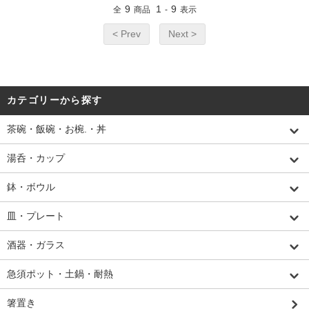
9
1
9
全
商品
-
表示
< Prev
Next >
カテゴリーから探す
茶碗・飯碗・お椀.・丼
湯呑・カップ
鉢・ボウル
皿・プレート
酒器・ガラス
急須ポット・土鍋・耐熱
箸置き