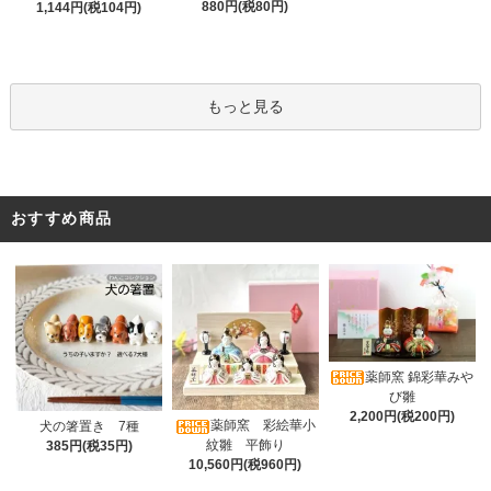
880円(税80円)
1,144円(税104円)
もっと見る
おすすめ商品
薬師窯 錦彩華みや
び雛
2,200円(税200円)
薬師窯 彩絵華小
犬の箸置き 7種
紋雛 平飾り
385円(税35円)
10,560円(税960円)