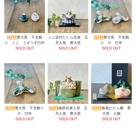
豊大窯 干支飾
ミニ染付たたら武者 五
豊大窯 干支飾
り ミニ うずうず巳年
月人形 豊大窯
り 小 巳年
SOLD OUT
SOLD OUT
SOLD OUT
豊大窯 干支飾り
織部武者人形 五
春風たたら雛 豊
大 巳年
月人形 豊大窯
大窯 土雛
SOLD OUT
SOLD OUT
SOLD OUT