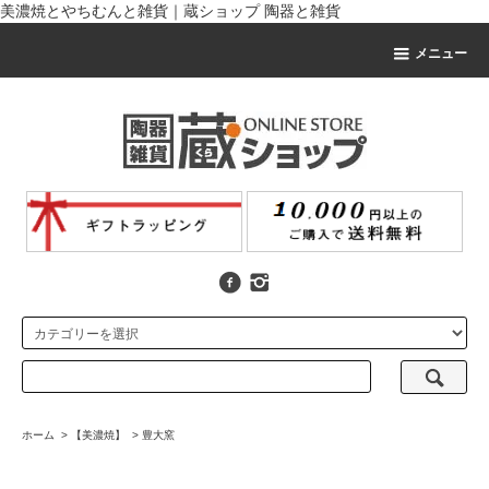
美濃焼とやちむんと雑貨｜蔵ショップ 陶器と雑貨
メニュー
ホーム
>
【美濃焼】
>
豊大窯