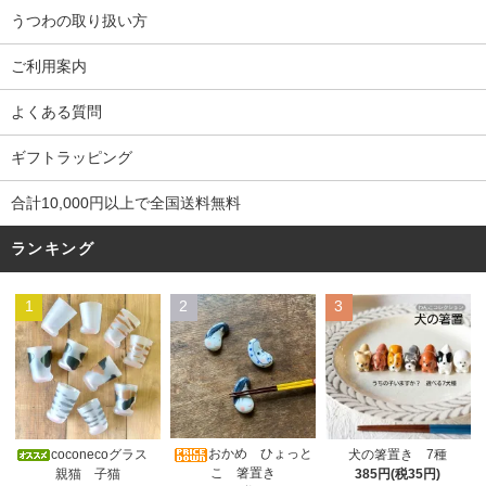
うつわの取り扱い方
ご利用案内
よくある質問
ギフトラッピング
合計10,000円以上で全国送料無料
ランキング
1
2
3
おかめ ひょっと
coconecoグラス
犬の箸置き 7種
こ 箸置き
親猫 子猫
385円(税35円)