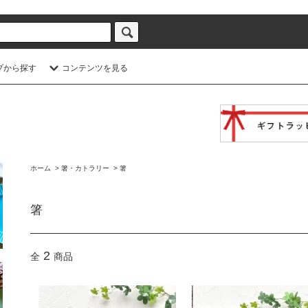
プから探す
コンテンツを見る
ホーム
>
箸・カトラリー
>
箸
箸
2
全
商品