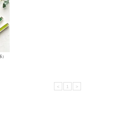
系）
<
1
>