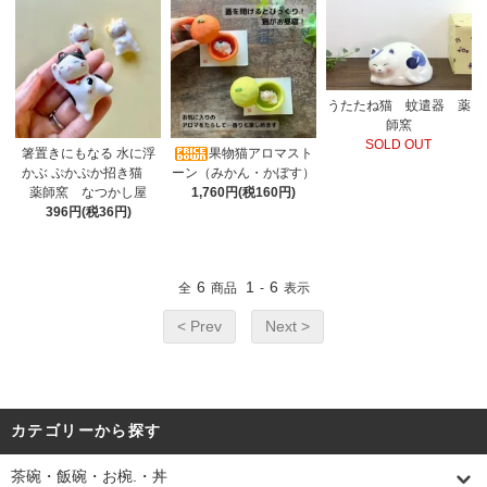
うたたね猫 蚊遣器 薬
師窯
SOLD OUT
箸置きにもなる 水に浮
果物猫アロマスト
かぶ ぷかぷか招き猫
ーン（みかん・かぼす）
薬師窯 なつかし屋
1,760円(税160円)
396円(税36円)
6
1
6
全
商品
-
表示
< Prev
Next >
カテゴリーから探す
茶碗・飯碗・お椀.・丼