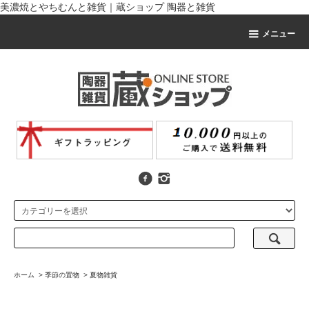
美濃焼とやちむんと雑貨｜蔵ショップ 陶器と雑貨
メニュー
ホーム
>
季節の置物
>
夏物雑貨