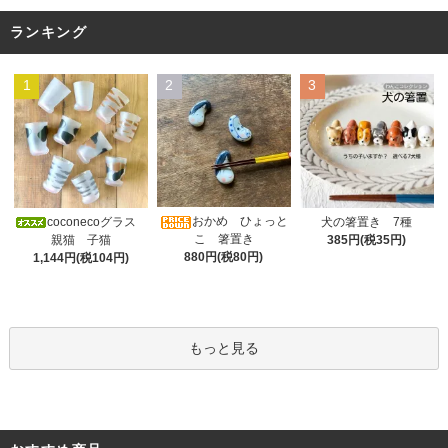
ランキング
1
2
3
おかめ ひょっと
coconecoグラス
犬の箸置き 7種
こ 箸置き
親猫 子猫
385円(税35円)
880円(税80円)
1,144円(税104円)
もっと見る