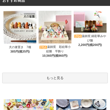
おすすめ商品
薬師窯 錦彩華みや
び雛
2,200円(税200円)
薬師窯 彩絵華小
犬の箸置き 7種
紋雛 平飾り
385円(税35円)
10,560円(税960円)
もっと見る