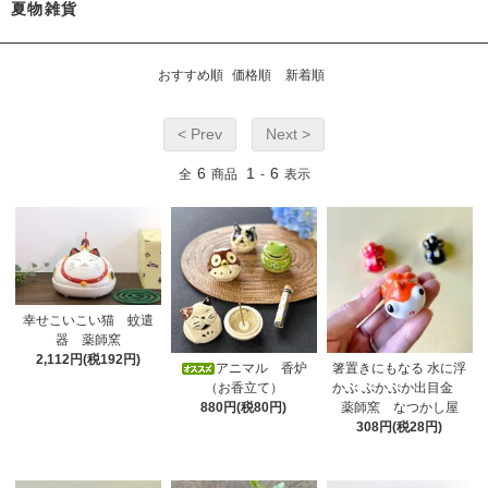
夏物雑貨
おすすめ順
価格順
新着順
< Prev
Next >
6
1
6
全
商品
-
表示
幸せこいこい猫 蚊遣
器 薬師窯
2,112円(税192円)
アニマル 香炉
箸置きにもなる 水に浮
（お香立て）
かぶ ぷかぷか出目金
880円(税80円)
薬師窯 なつかし屋
308円(税28円)